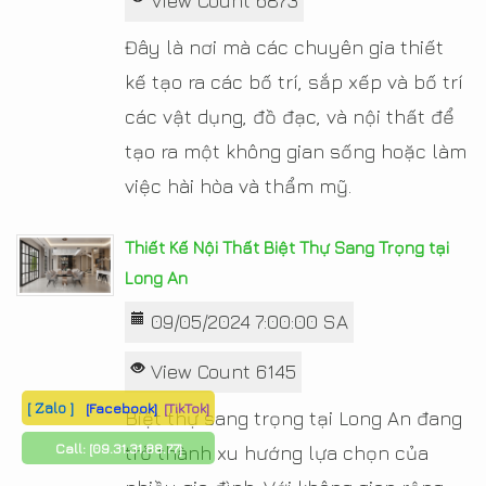
View Count 6873
Đây là nơi mà các chuyên gia thiết
kế tạo ra các bố trí, sắp xếp và bố trí
các vật dụng, đồ đạc, và nội thất để
tạo ra một không gian sống hoặc làm
việc hài hòa và thẩm mỹ.
Thiết Kế Nội Thất Biệt Thự Sang Trọng tại
Long An
09/05/2024 7:00:00 SA
View Count 6145
[ Zalo ]
[Facebook]
[TikTok]
Biệt thự sang trọng tại Long An đang
Call:
[09.31.31.88.77]
trở thành xu hướng lựa chọn của