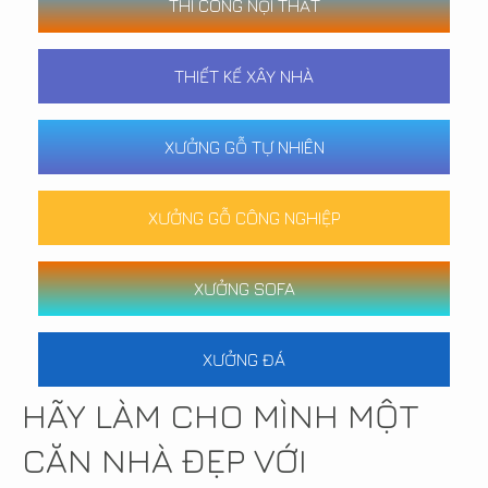
THI CÔNG NỘI THẤT
THIẾT KẾ XÂY NHÀ
XƯỞNG GỖ TỰ NHIÊN
XƯỞNG GỖ CÔNG NGHIỆP
XƯỞNG SOFA
XƯỞNG ĐÁ
HÃY LÀM CHO MÌNH MỘT
CĂN NHÀ ĐẸP VỚI