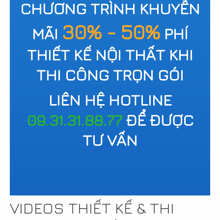
CHƯƠNG TRÌNH KHUYỄN
30% - 50%
MÃI
PHÍ
THIẾT KẾ NỘI THẤT KHI
THI CÔNG TRỌN GÓI
LIÊN HỆ HOTLINE
09.31.31.88.77
ĐỂ ĐƯỢC
TƯ VẤN
VIDEOS THIẾT KẾ & THI