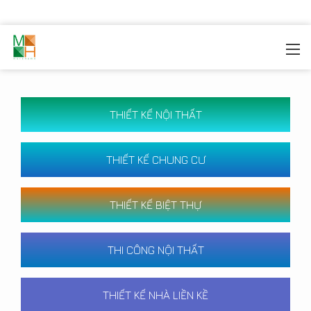
MOREHOME
/
CÔNG TRÌNH
THIẾT KẾ NỘI THẤT
THIẾT KẾ CHUNG CƯ
THIẾT KẾ BIỆT THỰ
THI CÔNG NỘI THẤT
THIẾT KẾ NHÀ LIỀN KỀ