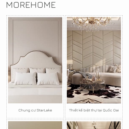
MOREHOME
Chung cư StarLake
Thiết kế biệt thự tại Quốc Oai