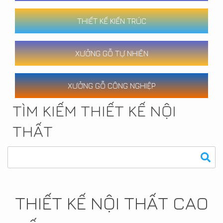
THIẾT KẾ KIẾN TRÚC
XƯỞNG GỖ TỰ NHIÊN
XƯỞNG GỖ CÔNG NGHIỆP
TÌM KIẾM THIẾT KẾ NỘI
THẤT
THIẾT KẾ NỘI THẤT CAO