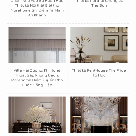
Chạm Nhẹ vào Sự Hoàn Hảo
Thiết kế nội thất Chung cư
Thiết kế Nội thất Biệt thự
The Sun
Morehome Ghi Điểm Tại Nam
An Khánh
Villa Hải Dương: Khi Nghệ
Thiết kế PentHouse The Pride
Thuật Gặp Phong Cách,
Tố Hữu
Morehome Điểm Xuyến Cho
Cuộc Sống Hiện