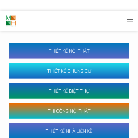
MOREHOME
/
CÔNG TRÌNH
THIẾT KẾ NỘI THẤT
THIẾT KẾ CHUNG CƯ
THIẾT KẾ BIỆT THỰ
THI CÔNG NỘI THẤT
THIẾT KẾ NHÀ LIỀN KỀ