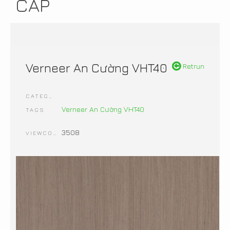
CẤP
Verneer An Cường VHT40
Retrun
CATEGORIES
Verneer An Cường VHT40
TAGS
3508
VIEWCOUNT