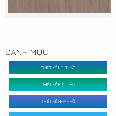
DANH MỤC
THIẾT KẾ NỘI THẤT
THIẾT KẾ BIỆT THỰ
THIẾT KẾ NHÀ PHỐ