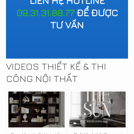
LIÊN HỆ HOTLINE
09.31.31.88.77
ĐỂ ĐƯỢC
TƯ VẤN
VIDEOS THIẾT KẾ & THI
CÔNG NỘI THẤT