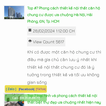
Top #7 Phong cách thiết kế nội thất căn hộ
chung cư được ưa chuộng Hà Nội, Hải
Phòng, ĐN, Tp. HCM
28/02/2024 1:12:00 CH
View Count 5617
Khi có được một căn hộ chung cư thì
điều mà gia chủ cần lưu ý nhất khi
thiết kế nội thất chung cư đó là ý
tưởng trong thiết kế và tối ưu không
gian sống.
[ Zalo ]
[Facebook]
[TikTok]
Top 7 loại hình và phong cách thiết kế nội
Call:
[09.31.31.88.77]
thất biệt thự đẹp ưa chuộng nhất hiện nay