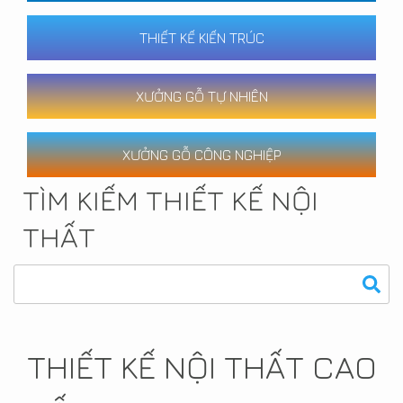
THIẾT KẾ KIẾN TRÚC
XƯỞNG GỖ TỰ NHIÊN
XƯỞNG GỖ CÔNG NGHIỆP
TÌM KIẾM THIẾT KẾ NỘI
THẤT
THIẾT KẾ NỘI THẤT CAO