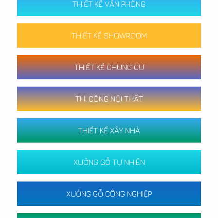
THIẾT KẾ VĂN PHÒNG
THIẾT KẾ SHOWROOM
THIẾT KẾ CHUNG CƯ
THI CÔNG NỘI THẤT
THIẾT KẾ XÂY NHÀ
XƯỞNG GỖ TỰ NHIÊN
XƯỞNG GỖ CÔNG NGHIỆP