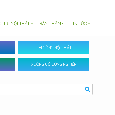
G TRÍ NỘI THẤT
SẢN PHẦM
TIN TỨC
THI CÔNG NỘI THẤT
XƯỞNG GỖ CÔNG NGHIỆP