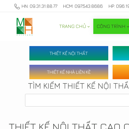
HN: 09.31.31.88.77
HCM: 097.543.8686
HP: 096.1
TRANG CHỦ
CÔNG TRÌNH
THIẾT KẾ NỘI THẤT
THIẾT KẾ NHÀ LIỀN KỀ
TÌM KIẾM THIẾT KẾ NỘI TH
THIẾT KẾ NỘI THẤT CAO 