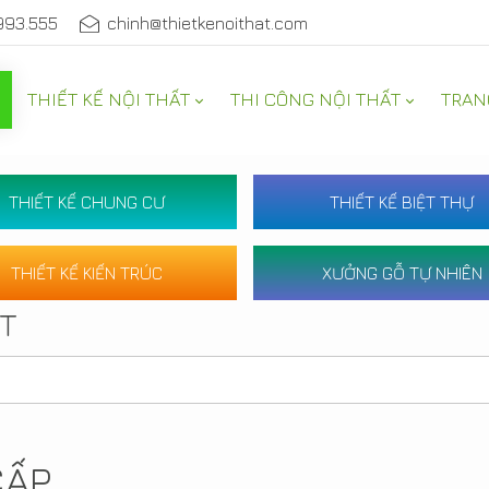
993.555
chinh@thietkenoithat.com
THIẾT KẾ NỘI THẤT
THI CÔNG NỘI THẤT
TRAN
THIẾT KẾ CHUNG CƯ
THIẾT KẾ BIỆT THỰ
THIẾT KẾ KIẾN TRÚC
XƯỞNG GỖ TỰ NHIÊN
ẤT
CẤP