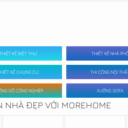
THIẾT KẾ BIỆT THỰ
THIẾT KẾ NHÀ PH
HIẾT KẾ CHUNG CƯ
THI CÔNG NỘI THẤ
ỞNG GỖ CÔNG NGHIỆP
XƯỞNG SOFA
N NHÀ ĐẸP VỚI MOREHOME