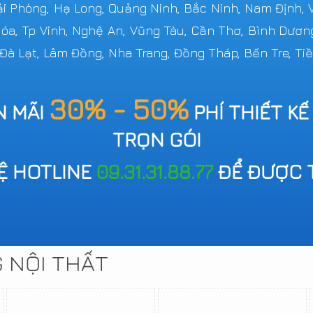
Hải Phòng, Hạ Long, Quảng Ninh, Bắc Ninh, Nam Định,
 Hóa, Tp Vinh, Nghệ An, Vũng Tàu, Cần Thơ, Bình Dươn
 Đà Lạt, Lâm Đồng, Nha Trang, Đồng Tháp, Bến Tre, Tiề
30% - 50%
N MÃI
PHÍ THIẾT KẾ
TRỌN GÓI
HỆ HOTLINE
09.31.31.88.77
ĐỂ ĐƯỢC 
G NỘI THẤT