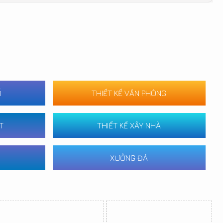
Ố
THIẾT KẾ VĂN PHÒNG
T
THIẾT KẾ XÂY NHÀ
XƯỞNG ĐÁ