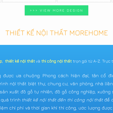
>>> VIEW MORE DESIGN
THIẾT KẾ NỘI THẤT MOREHOME
ẹp
,
thiết kế nội thất
và
thi công nội thất
trọn gói từ A-Z. Trực 
được ưa chuộng: Phong cách hiện đại, tân cổ điển,
ình nội thất biệt thự, chung cư, văn phòng, nhà liề
n xuất đồ gỗ tự nhiên, đồ gỗ công nghiệp, xưởng s
 quá trình
thiết kế nội thất đến thi công nội thất
để đ
iệm chi phí và thời gian khi thi công, ước lượng đượ