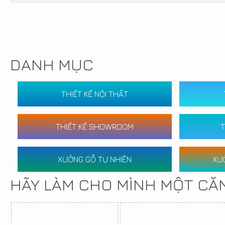
DANH MỤC
THIẾT KẾ NỘI THẤT
THIẾT KẾ SHOWROOM
T
XƯỞNG GỖ TỰ NHIÊN
XƯ
HÃY LÀM CHO MÌNH MỘT CĂ