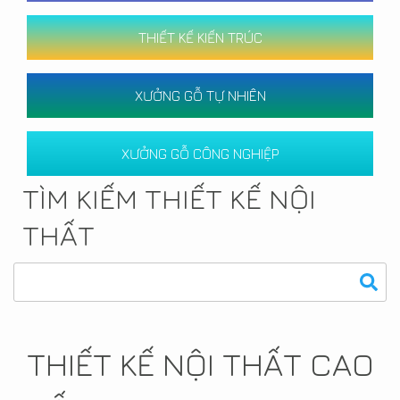
THIẾT KẾ KIẾN TRÚC
XƯỞNG GỖ TỰ NHIÊN
XƯỞNG GỖ CÔNG NGHIỆP
TÌM KIẾM THIẾT KẾ NỘI
THẤT
THIẾT KẾ NỘI THẤT CAO