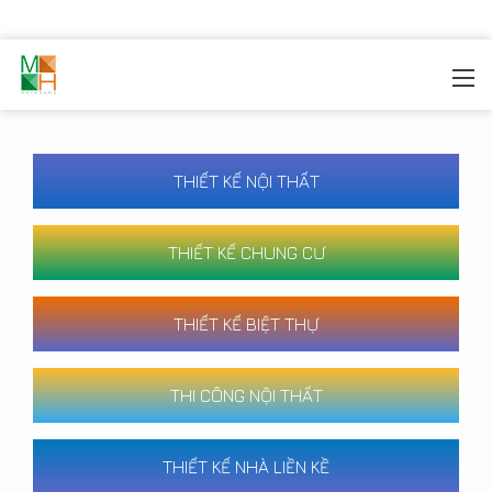
MOREHOME
/
CÔNG TRÌNH
THIẾT KẾ NỘI THẤT
THIẾT KẾ CHUNG CƯ
THIẾT KẾ BIỆT THỰ
THI CÔNG NỘI THẤT
THIẾT KẾ NHÀ LIỀN KỀ