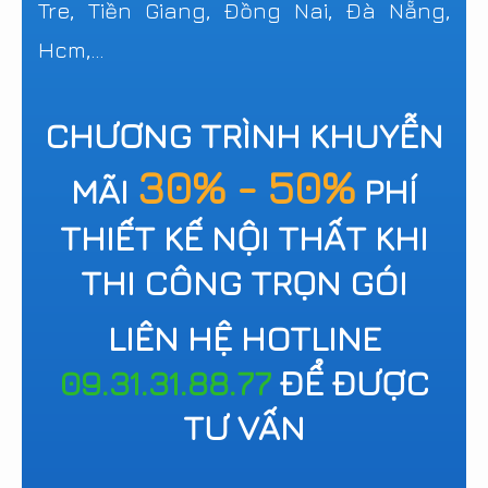
Tre, Tiền Giang, Đồng Nai, Đà Nẵng,
Hcm,...
CHƯƠNG TRÌNH KHUYỄN
30% - 50%
MÃI
PHÍ
THIẾT KẾ NỘI THẤT KHI
THI CÔNG TRỌN GÓI
LIÊN HỆ HOTLINE
09.31.31.88.77
ĐỂ ĐƯỢC
TƯ VẤN