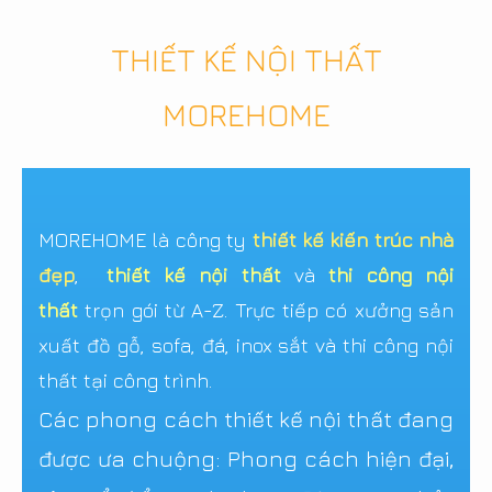
THIẾT KẾ NỘI THẤT
MOREHOME
MOREHOME là công ty
thiết kế kiến trúc nhà
đẹp
,
thiết kế nội thất
và
thi công nội
thất
trọn gói từ A-Z. Trực tiếp có xưởng sản
xuất đồ gỗ, sofa, đá, inox sắt và thi công nội
thất tại công trình.
Các phong cách thiết kế nội thất đang
được ưa chuộng: Phong cách hiện đại,