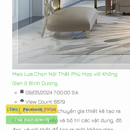
Mẹo Lựa Chọn Nội Thất Phù Hợp với Không
Gian ở Bình Dương
09/05/2024 7:00:00 SA
View Count 6879
[ Zalo ]
[Facebook]
[TikTok]
Đây là nơi mà các chuyên gia thiết kế tạo ra
các bố trí, sắp xếp và bố trí các vật dụng, đồ
Call:
[09.31.31.88.77]
đạc, và nội thất để tạo ra một không gian