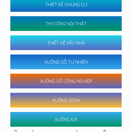
THIẾT KẾ CHUNG CƯ
THI CÔNG NỘI THẤT
THIẾT KẾ XÂY NHÀ
XƯỞNG GỖ TỰ NHIÊN
XƯỞNG GỖ CÔNG NGHIỆP
XƯỞNG SOFA
XƯỞNG ĐÁ