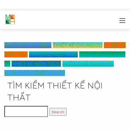
MOREHOME
/
CÔNG TRÌNH
THIẾT KẾ NỘI THẤT
THIẾT KẾ CHUNG CƯ
THIẾT KẾ
BIỆT THỰ
THI CÔNG NỘI THẤT
THIẾT KẾ NHÀ LIỀN
KỀ
THIẾT KẾ KIẾN TRÚC
XƯỞNG GỖ TỰ NHIÊN
XƯỞNG GỖ CÔNG NGHIỆP
TÌM KIẾM THIẾT KẾ NỘI
THẤT