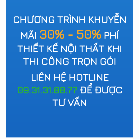
CHƯƠNG TRÌNH KHUYỄN
30% - 50%
MÃI
PHÍ
THIẾT KẾ NỘI THẤT KHI
THI CÔNG TRỌN GÓI
LIÊN HỆ HOTLINE
09.31.31.88.77
ĐỂ ĐƯỢC
TƯ VẤN