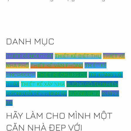
DANH MỤC
THIẾT KẾ NỘI THẤT
THIẾT KẾ BIỆT THỰ
THIẾT KẾ
NHÀ PHỐ
THIẾT KẾ VĂN PHÒNG
THIẾT KẾ
SHOWROOM
THIẾT KẾ CHUNG CƯ
THI CÔNG NỘI
THẤT
THIẾT KẾ XÂY NHÀ
XƯỞNG GỖ TỰ NHIÊN
XƯỞNG GỖ CÔNG NGHIỆP
XƯỞNG SOFA
XƯỞNG
ĐÁ
HÃY LÀM CHO MÌNH MỘT
CĂN NHÀ ĐẸP VỚI