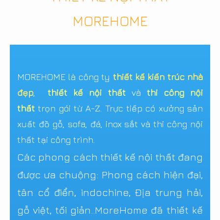
MOREHOME
MOREHOME là công ty
thiết kế kiến trúc nhà
đẹp
,
thiết kế nội thất
và
thi công nội
thất
trọn gói từ A-Z. Trực tiếp có xưởng sản
xuất đồ gỗ, sofa, đá, inox sắt và thi công nội
thất tại công trình.
Các phong cách thiết kế nội thất đang
được ưa chuộng: Phong cách hiện đại,
tân cổ điển, indochine, Địa trung hải,
gỗ việt, tối giản..MoreHome đã thiết kế