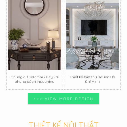
Chung cư Goldmark City với
Thiết kế biệt thự BaSon Hồ
phong cách Indochine
Chí Minh
>>> VIEW MORE DESIGN
THIẾT KẾ NỘI THẤT