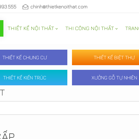
993.555
chinh@thietkenoithat.com
THIẾT KẾ NỘI THẤT
THI CÔNG NỘI THẤT
TRAN
THIẾT KẾ CHUNG CƯ
THIẾT KẾ BIỆT THỰ
THIẾT KẾ KIẾN TRÚC
XƯỞNG GỖ TỰ NHIÊN
ẤT
CẤP