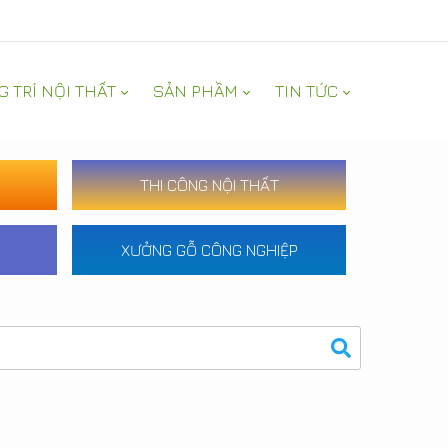
G TRÍ NỘI THẤT
SẢN PHẦM
TIN TỨC
THI CÔNG NỘI THẤT
XƯỞNG GỖ CÔNG NGHIỆP