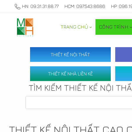
HN: 09.31.31.88.77
HCM: 097.543.8686
HP: 096.1
TRANG CHỦ
CÔNG TRÌNH
THIẾT KẾ NỘI THẤT
THIẾT KẾ NHÀ LIỀN KỀ
TÌM KIẾM THIẾT KẾ NỘI TH
THIẾT KẾ NỘI THẤT CAO 