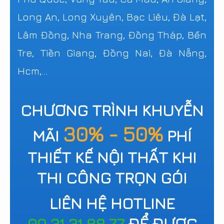
Long An, Long Xuyên, Bạc Liêu, Đà Lạt,
Lâm Đồng, Nha Trang, Đồng Tháp, Bến
Tre, Tiền Giang, Đồng Nai, Đà Nẵng,
Hcm,...
CHƯƠNG TRÌNH KHUYỄN
30% - 50%
MÃI
PHÍ
THIẾT KẾ NỘI THẤT KHI
THI CÔNG TRỌN GÓI
LIÊN HỆ HOTLINE
09.31.31.88.77
ĐỂ ĐƯỢC