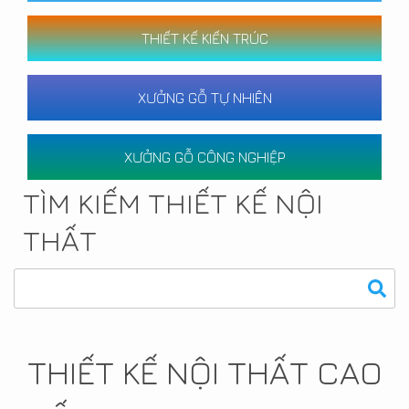
THIẾT KẾ KIẾN TRÚC
XƯỞNG GỖ TỰ NHIÊN
XƯỞNG GỖ CÔNG NGHIỆP
TÌM KIẾM THIẾT KẾ NỘI
THẤT
THIẾT KẾ NỘI THẤT CAO