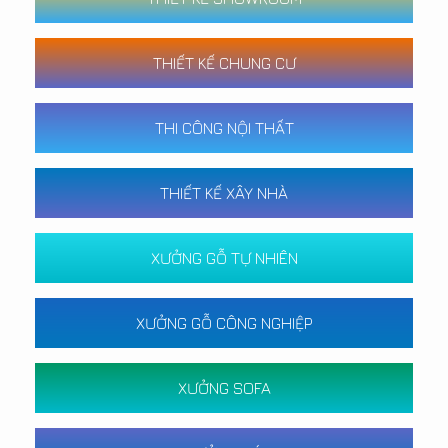
THIẾT KẾ CHUNG CƯ
THI CÔNG NỘI THẤT
THIẾT KẾ XÂY NHÀ
XƯỞNG GỖ TỰ NHIÊN
XƯỞNG GỖ CÔNG NGHIỆP
XƯỞNG SOFA