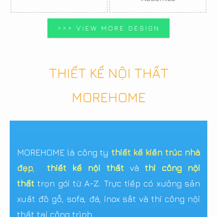
>>> VIEW MORE DESIGN
THIẾT KẾ NỘI THẤT
MOREHOME
MOREHOME là công ty
thiết kế kiến trúc nhà
đẹp
,
thiết kế nội thất
và
thi công nội
thất
trọn gói từ A-Z. Trực tiếp có xưởng sản
xuất đồ gỗ, sofa, đá, inox sắt và thi công nội
thất tại công trình.