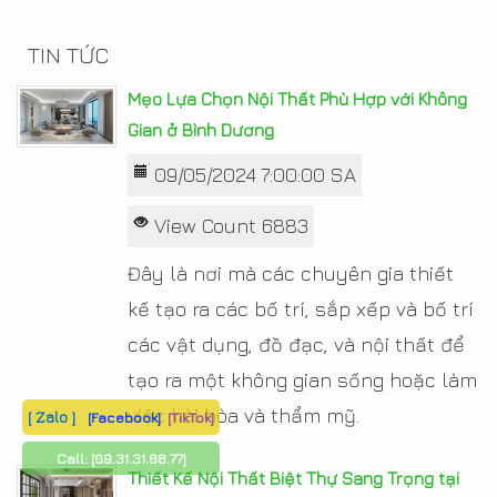
TIN TỨC
Mẹo Lựa Chọn Nội Thất Phù Hợp với Không
Gian ở Bình Dương
09/05/2024 7:00:00 SA
View Count 6883
Đây là nơi mà các chuyên gia thiết
kế tạo ra các bố trí, sắp xếp và bố trí
các vật dụng, đồ đạc, và nội thất để
tạo ra một không gian sống hoặc làm
việc hài hòa và thẩm mỹ.
[ Zalo ]
[Facebook]
[TikTok]
Call:
[09.31.31.88.77]
Thiết Kế Nội Thất Biệt Thự Sang Trọng tại