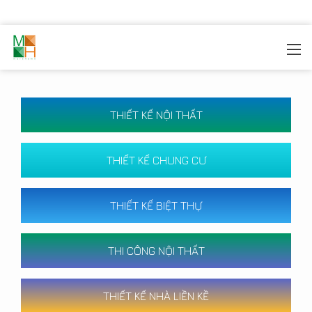
MOREHOME
/
CÔNG TRÌNH
THIẾT KẾ NỘI THẤT
THIẾT KẾ CHUNG CƯ
THIẾT KẾ BIỆT THỰ
THI CÔNG NỘI THẤT
THIẾT KẾ NHÀ LIỀN KỀ