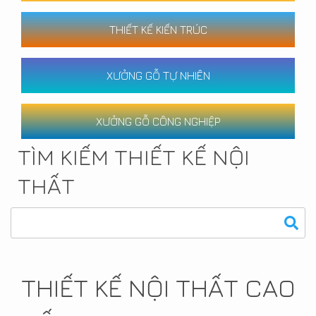
THIẾT KẾ KIẾN TRÚC
XƯỞNG GỖ TỰ NHIÊN
XƯỞNG GỖ CÔNG NGHIỆP
TÌM KIẾM THIẾT KẾ NỘI
THẤT
THIẾT KẾ NỘI THẤT CAO