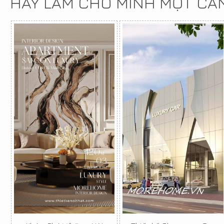
HÃY LÀM CHO MÌNH MỘT CĂ