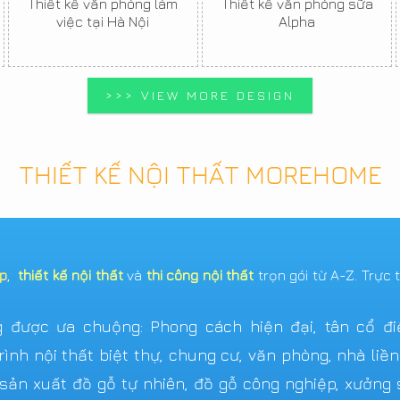
Thiết kế văn phòng làm
Thiết kế văn phòng sữa
việc tại Hà Nội
Alpha
>>> VIEW MORE DESIGN
THIẾT KẾ NỘI THẤT MOREHOME
ẹp
,
thiết kế nội thất
và
thi công nội thất
trọn gói từ A-Z. Trực 
được ưa chuộng: Phong cách hiện đại, tân cổ điển,
ình nội thất biệt thự, chung cư, văn phòng, nhà liề
n xuất đồ gỗ tự nhiên, đồ gỗ công nghiệp, xưởng s