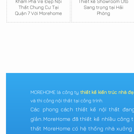
Khám Phá Vẻ Đẹp Nội
Thiết kế Showroom Oto
Thất Chung Cư Tại
Sang trọng tại Hải
Quận 7 Với Morehome
Phòng
MOREHOME là công ty
thiết kế kiến trúc nhà đ
và thi công nội thất tại công trình.
Các phong cách thiết kế nội thất đang 
giản..MoreHome đã thiết kế nhiều công tr
thất MoreHome có hệ thống nhà xưởng sả