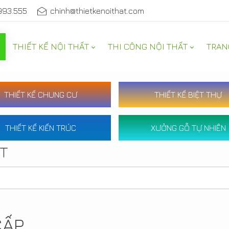
993.555
chinh@thietkenoithat.com
THIẾT KẾ NỘI THẤT
THI CÔNG NỘI THẤT
TRAN
THIẾT KẾ CHUNG CƯ
THIẾT KẾ BIỆT THỰ
THIẾT KẾ KIẾN TRÚC
XƯỞNG GỖ TỰ NHIÊN
ẤT
CẤP