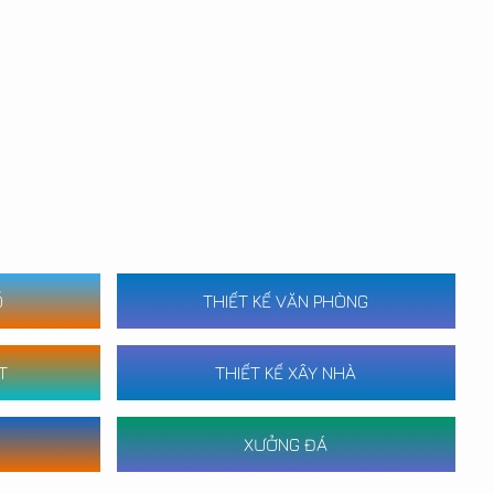
Ố
THIẾT KẾ VĂN PHÒNG
T
THIẾT KẾ XÂY NHÀ
XƯỞNG ĐÁ