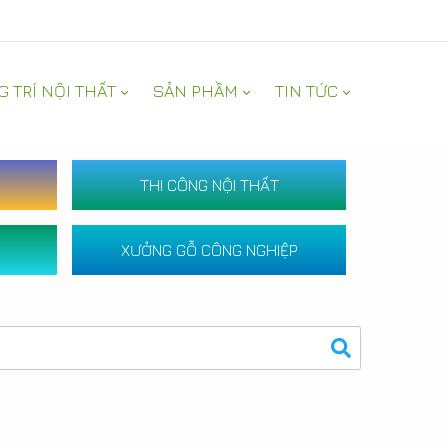
G TRÍ NỘI THẤT
SẢN PHẦM
TIN TỨC
THI CÔNG NỘI THẤT
XƯỞNG GỖ CÔNG NGHIỆP