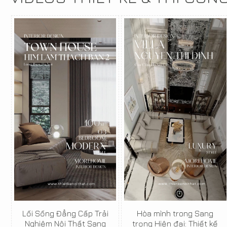
Lối Sống Đẳng Cấp Trải
Hòa mình trong Sang
Nghiệm Nội Thất Sang
trọng Hiện đại: Thiết kế