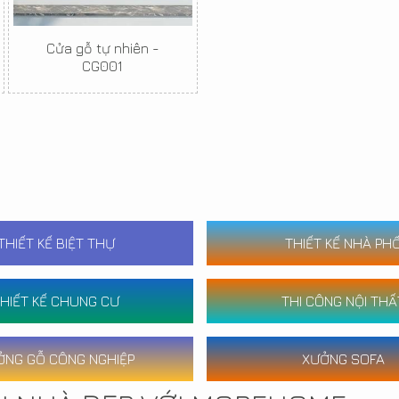
Cửa gỗ tự nhiên -
CG001
THIẾT KẾ BIỆT THỰ
THIẾT KẾ NHÀ PH
HIẾT KẾ CHUNG CƯ
THI CÔNG NỘI THẤ
ỞNG GỖ CÔNG NGHIỆP
XƯỞNG SOFA