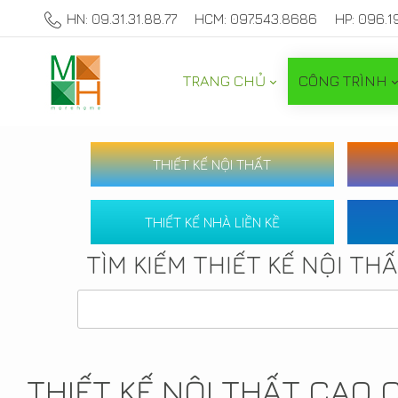
HN: 09.31.31.88.77
HCM: 097.543.8686
HP: 096.1
TRANG CHỦ
CÔNG TRÌNH
THIẾT KẾ NỘI THẤT
THIẾT KẾ NHÀ LIỀN KỀ
TÌM KIẾM THIẾT KẾ NỘI TH
THIẾT KẾ NỘI THẤT CAO 