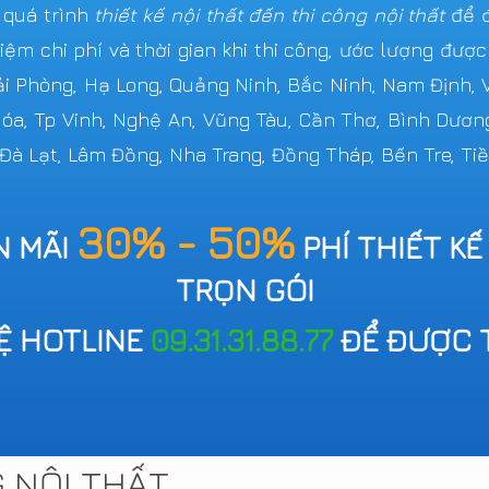
 quá trình
thiết kế nội thất đến thi công nội thất
để đ
iệm chi phí và thời gian khi thi công, ước lượng đượ
Hải Phòng, Hạ Long, Quảng Ninh, Bắc Ninh, Nam Định,
 Hóa, Tp Vinh, Nghệ An, Vũng Tàu, Cần Thơ, Bình Dươn
 Đà Lạt, Lâm Đồng, Nha Trang, Đồng Tháp, Bến Tre, Tiề
30% - 50%
N MÃI
PHÍ THIẾT KẾ
TRỌN GÓI
HỆ HOTLINE
09.31.31.88.77
ĐỂ ĐƯỢC 
G NỘI THẤT