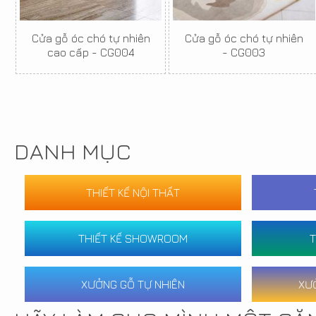
Cửa gỗ óc chó tự nhiên
Cửa gỗ óc chó tự nhiên
cao cấp - CG004
- CG003
DANH MỤC
THIẾT KẾ NỘI THẤT
THIẾT KẾ SHOWROOM
T
XƯỞNG GỖ TỰ NHIÊN
XƯ