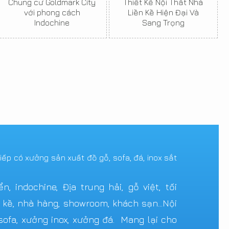
Chung cư Goldmark City
Thiết Kế Nội Thất Nhà
với phong cách
Liền Kề Hiện Đại Và
Indochine
Sang Trọng
tiếp có xưởng sản xuất đồ gỗ, sofa, đá, inox sắt
 indochine, Địa trung hải, gỗ việt, tối
n kề, nhà hàng, showroom, khách sạn...Nội
ofa, xưởng inox, xưởng đá. Mang lại cho