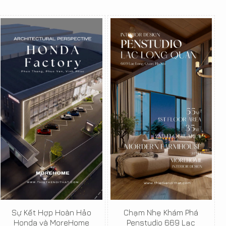
Sự Kết Hợp Hoàn Hảo
Chạm Nhẹ Khám Phá
Honda và MoreHome
Penstudio 669 Lạc