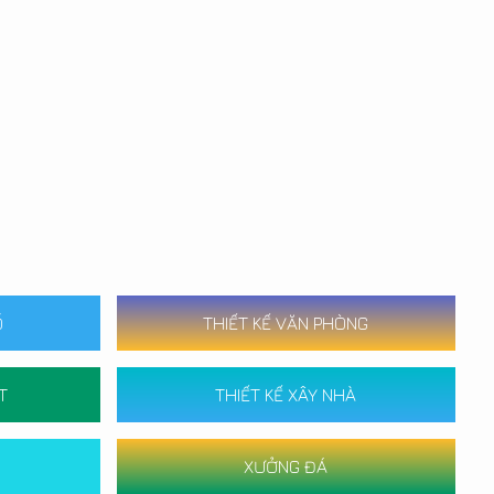
Ố
THIẾT KẾ VĂN PHÒNG
T
THIẾT KẾ XÂY NHÀ
XƯỞNG ĐÁ