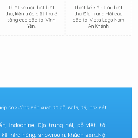
Thiết kế nội thất biệt
Thiết kế kiến trúc biệt
thự, kiến trúc biệt thự 3
thự Địa Trung Hải cao
tầng cao cấp tại Vĩnh
cấp tại Vista Lago Nam
Yên.
An Khánh
tiếp có xưởng sản xuất đồ gỗ, sofa, đá, inox sắt
 indochine, Địa trung hải, gỗ việt, tối
n kề, nhà hàng, showroom, khách sạn...Nội