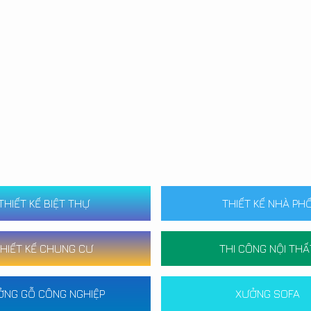
THIẾT KẾ BIỆT THỰ
THIẾT KẾ NHÀ PH
HIẾT KẾ CHUNG CƯ
THI CÔNG NỘI THẤ
ỞNG GỖ CÔNG NGHIỆP
XƯỞNG SOFA