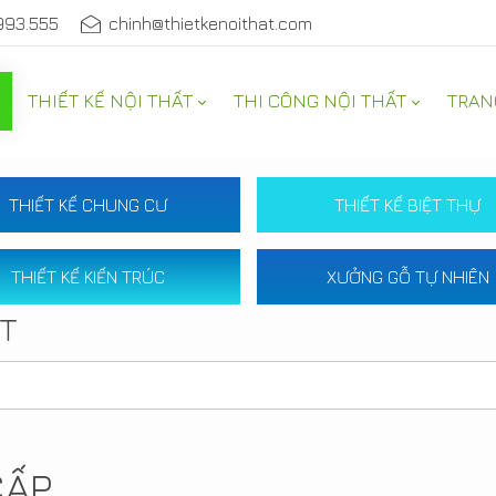
993.555
chinh@thietkenoithat.com
THIẾT KẾ NỘI THẤT
THI CÔNG NỘI THẤT
TRAN
THIẾT KẾ CHUNG CƯ
THIẾT KẾ BIỆT THỰ
THIẾT KẾ KIẾN TRÚC
XƯỞNG GỖ TỰ NHIÊN
ẤT
CẤP