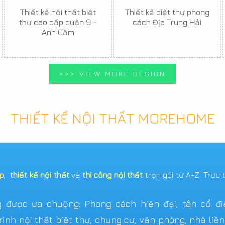
Thiết kế nội thất biệt
Thiết kế biệt thự phong
thự cao cấp quận 9 -
cách Địa Trung Hải
Anh Cầm
>>> VIEW MORE DESIGN
THIẾT KẾ NỘI THẤT MOREHOME
ẹp
,
thiết kế nội thất
và
thi công nội thất
trọn gói từ A-Z. Trực 
được ưa chuộng: Phong cách hiện đại, tân cổ điển,
ình nội thất biệt thự, chung cư, văn phòng, nhà liề