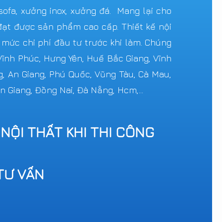
ofa, xưởng inox, xưởng đá. Mang lại cho
ạt được sản phẩm cao cấp. Thiết kế nội
c mức chi phí đầu tư trước khi làm. Chúng
 Vĩnh Phúc, Hưng Yên, Huế Bắc Giang, Vĩnh
g, An Giang, Phú Quốc, Vũng Tàu, Cà Mau,
n Giang, Đồng Nai, Đà Nẵng, Hcm,...
 NỘI THẤT KHI THI CÔNG
TƯ VẤN