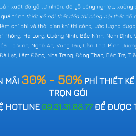
n xuất đồ gỗ tự nhiên, đồ gỗ công nghiệp, xưởng s
 quá trình
thiết kế nội thất đến thi công nội thất
để đ
iệm chi phí và thời gian khi thi công, ước lượng đượ
Hải Phòng, Hạ Long, Quảng Ninh, Bắc Ninh, Nam Định,
 Hóa, Tp Vinh, Nghệ An, Vũng Tàu, Cần Thơ, Bình Dươn
 Đà Lạt, Lâm Đồng, Nha Trang, Đồng Tháp, Bến Tre, Tiề
30% - 50%
N MÃI
PHÍ THIẾT KẾ
TRỌN GÓI
HỆ HOTLINE
09.31.31.88.77
ĐỂ ĐƯỢC 