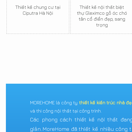
Thiết kế chung cư tại
Thiết kế nội thất biệt
Ciputra Hà Nội
thự Gleximco gỗ óc chó
tân cổ điển đẹp, sang
trọng
MOREHOME là công ty
thiết kế kiến trúc nhà đ
và thi công nội thất tại công trình.
Các phong cách thiết kế nội thất đang 
giản..MoreHome đã thiết kế nhiều công tr