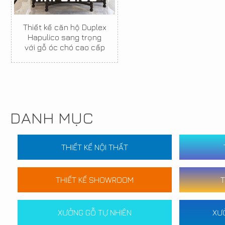
Thiết kế căn hộ Duplex
Hapulico sang trọng
với gỗ óc chó cao cấp
DANH MỤC
THIẾT KẾ NỘI THẤT
THIẾT KẾ SHOWROOM
T
XƯỞNG GỖ TỰ NHIÊN
XƯ