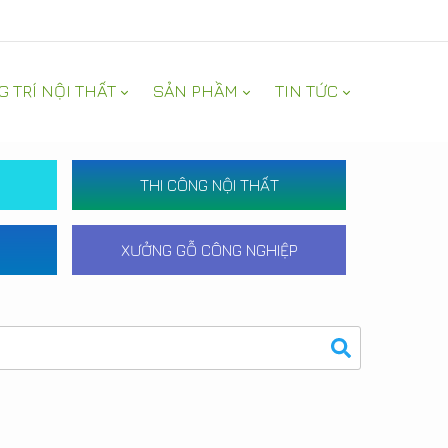
G TRÍ NỘI THẤT
SẢN PHẦM
TIN TỨC
THI CÔNG NỘI THẤT
XƯỞNG GỖ CÔNG NGHIỆP