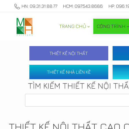
HN: 09.31.31.88.77
HCM: 097.543.8686
HP: 096.1
TRANG CHỦ
CÔNG TRÌNH
THIẾT KẾ NỘI THẤT
THIẾT KẾ NHÀ LIỀN KỀ
TÌM KIẾM THIẾT KẾ NỘI TH
THIẾT KẾ NỘI THẤT CAO 