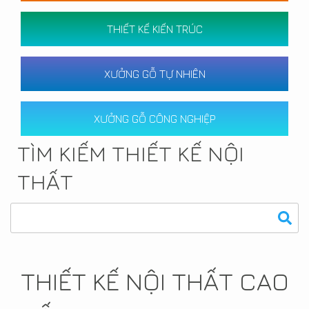
THIẾT KẾ KIẾN TRÚC
XƯỞNG GỖ TỰ NHIÊN
XƯỞNG GỖ CÔNG NGHIỆP
TÌM KIẾM THIẾT KẾ NỘI
THẤT
THIẾT KẾ NỘI THẤT CAO