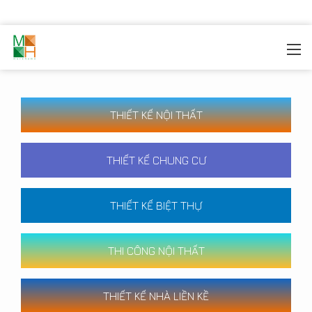
MOREHOME
/
CÔNG TRÌNH
THIẾT KẾ NỘI THẤT
THIẾT KẾ CHUNG CƯ
THIẾT KẾ BIỆT THỰ
THI CÔNG NỘI THẤT
THIẾT KẾ NHÀ LIỀN KỀ