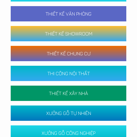
THIẾT KẾ VĂN PHÒNG
THIẾT KẾ SHOWROOM
THIẾT KẾ CHUNG CƯ
THI CÔNG NỘI THẤT
THIẾT KẾ XÂY NHÀ
XƯỞNG GỖ TỰ NHIÊN
XƯỞNG GỖ CÔNG NGHIỆP