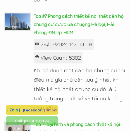
Top #7 Phong cách thiết kế nội thất căn hộ
chung cư được ưa chuộng Hà Nội, Hải
Phòng, ĐN, Tp. HCM
28/02/2024 1:12:00 CH
View Count 5302
Khi có được một căn hộ chung cư thì
điều mà gia chủ cần lưu ý nhất khi
thiết kế nội thất chung cư đó là ý
tưởng trong thiết kế và tối ưu không
gian sống.
[ Zalo ]
[Facebook]
[TikTok]
Call:
[09.31.31.88.77]
Top 7 loại hình và phong cách thiết kế nội