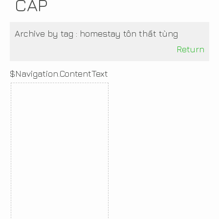
CẤP
Archive by tag :
homestay tôn thất tùng
Return
$Navigation.ContentText