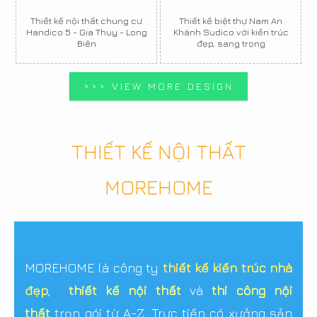
Thiết kế nội thất chung cư
Thiết kế biệt thự Nam An
Handico 5 - Gia Thụy - Long
Khánh Sudico với kiến trúc
Biên
đẹp, sang trọng
>>> VIEW MORE DESIGN
THIẾT KẾ NỘI THẤT
MOREHOME
MOREHOME là công ty
thiết kế kiến trúc nhà
đẹp
,
thiết kế nội thất
và
thi công nội
thất
trọn gói từ A-Z. Trực tiếp có xưởng sản