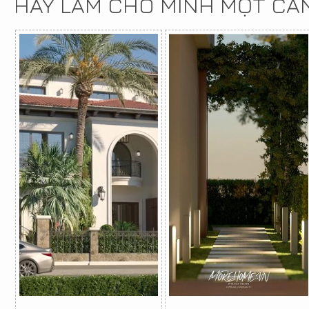
HÃY LÀM CHO MÌNH MỘT CĂ