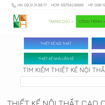
HN: 09.31.31.88.77
HCM: 097.543.8686
HP: 096.1
TRANG CHỦ
CÔNG TRÌNH
THIẾT KẾ NỘI THẤT
THIẾT KẾ NHÀ LIỀN KỀ
TÌM KIẾM THIẾT KẾ NỘI TH
THIẾT KẾ NỘI THẤT CAO 