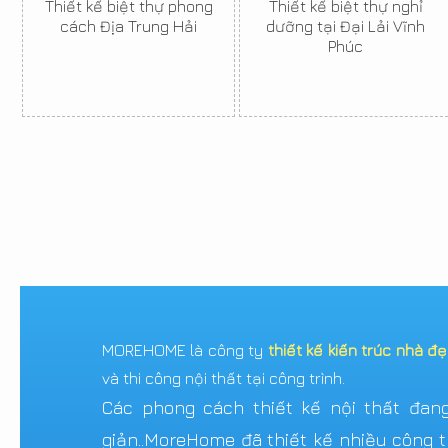
Thiết kế biệt thự phong
Thiết kế biệt thự nghỉ
cách Địa Trung Hải
dưỡng tại Đại Lải Vĩnh
Phúc
MOREHOME là công ty
thiết kế kiến trúc nhà đ
và thi công nội thất tại công trình.
Các phong cách thiết kế nội thất đang 
giản..MoreHome đã thiết kế nhiều công tr