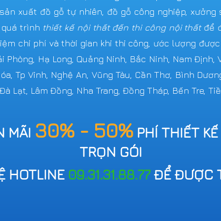
n xuất đồ gỗ tự nhiên, đồ gỗ công nghiệp, xưởng s
 quá trình
thiết kế nội thất đến thi công nội thất
để đ
iệm chi phí và thời gian khi thi công, ước lượng đượ
Hải Phòng, Hạ Long, Quảng Ninh, Bắc Ninh, Nam Định,
 Hóa, Tp Vinh, Nghệ An, Vũng Tàu, Cần Thơ, Bình Dươn
 Đà Lạt, Lâm Đồng, Nha Trang, Đồng Tháp, Bến Tre, Tiề
30% - 50%
N MÃI
PHÍ THIẾT KẾ
TRỌN GÓI
HỆ HOTLINE
09.31.31.88.77
ĐỂ ĐƯỢC 