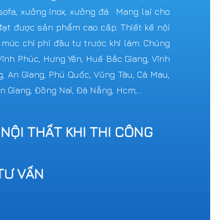
ofa, xưởng inox, xưởng đá. Mang lại cho
ạt được sản phẩm cao cấp. Thiết kế nội
c mức chi phí đầu tư trước khi làm. Chúng
 Vĩnh Phúc, Hưng Yên, Huế Bắc Giang, Vĩnh
g, An Giang, Phú Quốc, Vũng Tàu, Cà Mau,
n Giang, Đồng Nai, Đà Nẵng, Hcm,...
 NỘI THẤT KHI THI CÔNG
TƯ VẤN