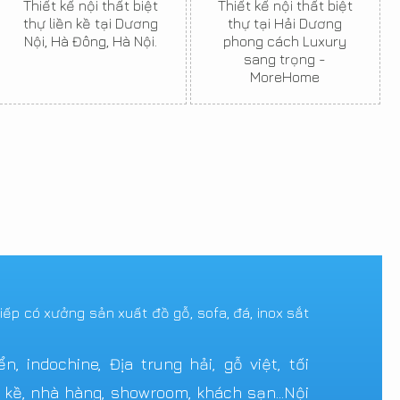
Thiết kế nội thất biệt
Thiết kế nội thất biệt
thự liền kề tại Dương
thự tại Hải Dương
Nội, Hà Đông, Hà Nội.
phong cách Luxury
sang trọng -
MoreHome
tiếp có xưởng sản xuất đồ gỗ, sofa, đá, inox sắt
 indochine, Địa trung hải, gỗ việt, tối
n kề, nhà hàng, showroom, khách sạn...Nội