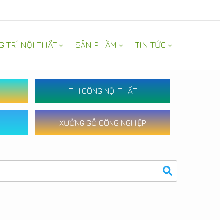
G TRÍ NỘI THẤT
SẢN PHẦM
TIN TỨC
THI CÔNG NỘI THẤT
XƯỞNG GỖ CÔNG NGHIỆP