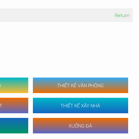
Return
Ố
THIẾT KẾ VĂN PHÒNG
T
THIẾT KẾ XÂY NHÀ
XƯỞNG ĐÁ