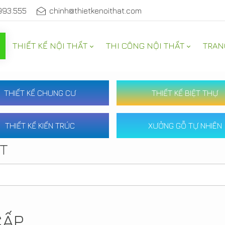
993.555
chinh@thietkenoithat.com
THIẾT KẾ NỘI THẤT
THI CÔNG NỘI THẤT
TRAN
THIẾT KẾ CHUNG CƯ
THIẾT KẾ BIỆT THỰ
THIẾT KẾ KIẾN TRÚC
XƯỞNG GỖ TỰ NHIÊN
ẤT
CẤP