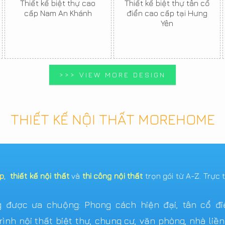
Thiết kế biệt thự cao
Thiết kế biệt thự tân cổ
cấp Nam An Khánh
điển cao cấp tại Hưng
Yên
>>> VIEW MORE DESIGN
THIẾT KẾ NỘI THẤT MOREHOME
ẹp
,
thiết kế nội thất
và
thi công nội thất
trọn gói từ A-Z. Trực 
được ưa chuộng: Phong cách hiện đại, tân cổ điển,
ình nội thất biệt thự, chung cư, văn phòng, nhà liề