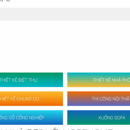
THIẾT KẾ BIỆT THỰ
THIẾT KẾ NHÀ PH
HIẾT KẾ CHUNG CƯ
THI CÔNG NỘI THẤ
ỞNG GỖ CÔNG NGHIỆP
XƯỞNG SOFA