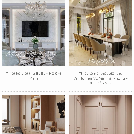
Thiết kế biệt thự BaSon Hồ Chí
Thiết kế nội thất biệt thự
Minh
VinHomes Vũ Yên Hải Phòng -
Khu Đảo Vua