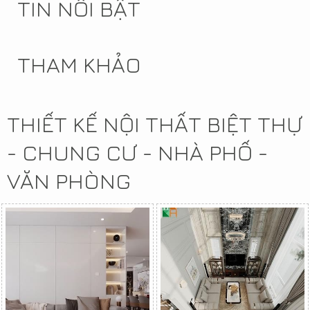
TIN NỔI BẬT
THAM KHẢO
THIẾT KẾ NỘI THẤT BIỆT THỰ
- CHUNG CƯ - NHÀ PHỐ -
VĂN PHÒNG