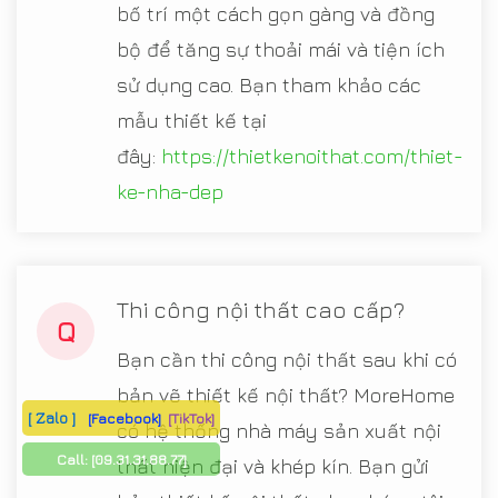
bố trí một cách gọn gàng và đồng
bộ để tăng sự thoải mái và tiện ích
sử dụng cao. Bạn tham khảo các
mẫu thiết kế tại
đây:
https://thietkenoithat.com/thiet-
ke-nha-dep
Thi công nội thất cao cấp?
Q
Bạn cần thi công nội thất sau khi có
bản vẽ thiết kế nội thất? MoreHome
[ Zalo ]
[Facebook]
[TikTok]
có hệ thống nhà máy sản xuất nội
Call:
[09.31.31.88.77]
thất hiện đại và khép kín. Bạn gửi