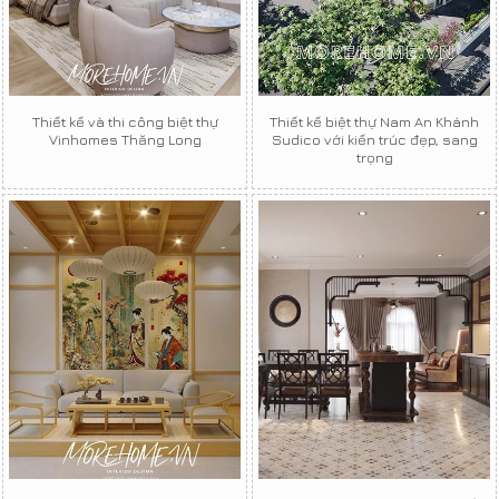
Thiết kế và thi công biệt thự
Thiết kế biệt thự Nam An Khánh
Vinhomes Thăng Long
Sudico với kiến trúc đẹp, sang
trọng