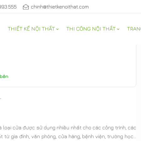
993.555
chinh@thietkenoithat.com
THIẾT KẾ NỘI THẤT
THI CÔNG NỘI THẤT
TRAN
 bên
-
là loại cửa được sử dụng nhiều nhất cho các công trình, các
t từ gia đình, văn phòng, cửa hàng, bệnh viện, trường học…