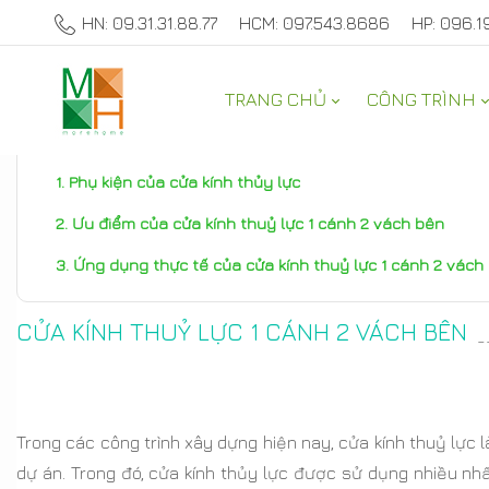
HN: 09.31.31.88.77
HCM: 097.543.8686
HP: 096.1
TRANG CHỦ
CÔNG TRÌNH
TƯ VẤN NỘI THẤT NHÀ ĐẸP
Phụ kiện của cửa kính thủy lực
Ưu điểm của cửa kính thuỷ lực 1 cánh 2 vách bên
Ứng dụng thực tế của cửa kính thuỷ lực 1 cánh 2 vách
CỬA KÍNH THUỶ LỰC 1 CÁNH 2 VÁCH BÊN
-
Trong các công trình xây dựng hiện nay, cửa kính thuỷ lực 
dự án. Trong đó, cửa kính thủy lực được sử dụng nhiều nhấ