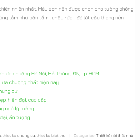
 thiên nhiên nhất. Màu sơn nên được chọn cho tường phòng
phòng tắm như bồn tắm , chậu rửa… đá lát cầu thang nên
ợc ưa chuộng Hà Nội, Hải Phòng, ĐN, Tp. HCM
g ưa chuộng nhất hiện nay
chung cư
ẹp, hiện đại, cao cấp
g ngủ lý tưởng
đại, ấn tượng
ư
,
thiet ke chung cu
,
thiet ke biet thu
|
Categories:
Thiết kế nội thất nhà