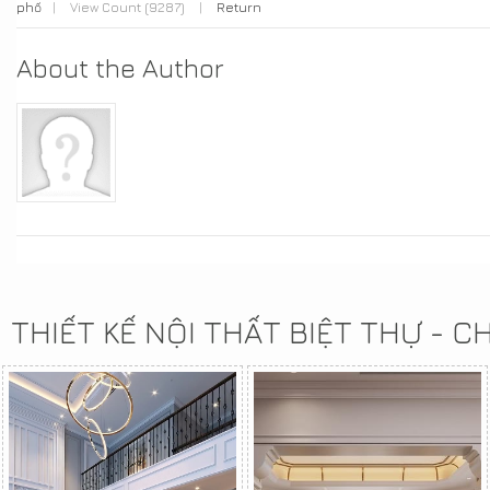
phố
|
View Count (9287)
|
Return
About the Author
THIẾT KẾ NỘI THẤT BIỆT THỰ - 