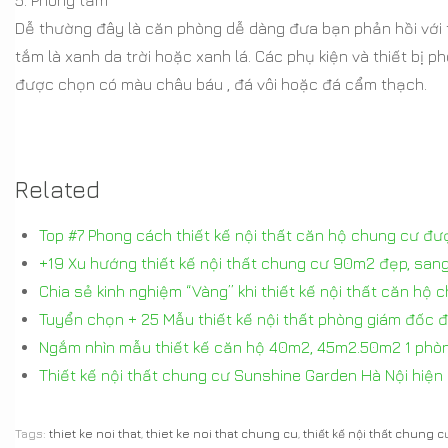
Dễ thường đây là căn phòng dễ dàng đưa bạn phản hồi với
tắm là xanh da trời hoặc xanh lá. Các phụ kiện và thiết bị 
được chọn có màu châu báu , đá vôi hoặc đá cẩm thạch.
Related
Top #7 Phong cách thiết kế nội thất căn hộ chung cư đư
+19 Xu hướng thiết kế nội thất chung cư 90m2 đẹp, san
Chia sẻ kinh nghiệm “Vàng” khi thiết kế nội thất căn hộ 
Tuyển chọn + 25 Mẫu thiết kế nội thất phòng giám đốc đ
Ngắm nhìn mẫu thiết kế căn hộ 40m2, 45m2.50m2 1 phòn
Thiết kế nội thất chung cư Sunshine Garden Hà Nội hiện 
Tags:
thiet ke noi that
,
thiet ke noi that chung cu
,
thiết kế nội thất chung c