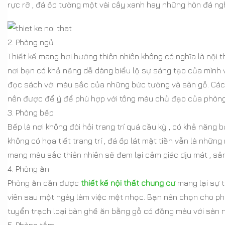
rực rỡ , đá ốp tường một vài cây xanh hay những hòn đá ng
2. Phòng ngủ
Thiết kế mang hơi hướng thiên nhiên không có nghĩa là nội t
nơi bạn có khả năng dễ dàng biểu lộ sự sáng tạo của mình v
đọc sách với màu sắc của những bức tường và sàn gỗ. Các họ
nên được để ý để phù hợp với tông màu chủ đạo của phòng
3. Phòng bếp
Bếp là nơi không đòi hỏi trang trí quá cầu kỳ , có khả năn
không có họa tiết trang trí , đá ốp lát mặt tiền vẫn là nh
mang màu sắc thiên nhiên sẽ đem lại cảm giác dịu mát , sả
4. Phòng ăn
Phòng ăn cần được
thiết kế nội thất chung cư
mang lại sự t
viên sau một ngày làm việc mệt nhọc. Bạn nên chọn cho ph
tuyển trạch loại bàn ghế ăn bằng gỗ có đồng màu với sàn 
5. Phòng tắm