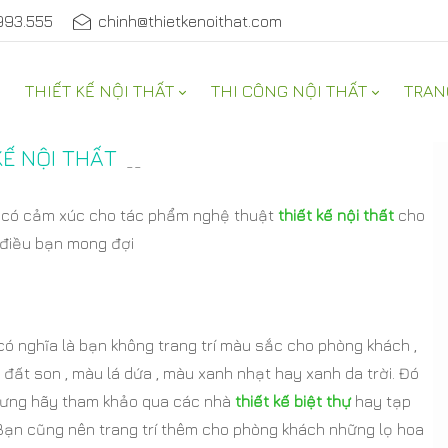
993.555
chinh@thietkenoithat.com
THIẾT KẾ NỘI THẤT
THI CÔNG NỘI THẤT
TRAN
Ế NỘI THẤT
--
ư có cảm xúc cho tác phẩm nghệ thuật
thiết kế nội thất
cho
 điều bạn mong đợi
có nghĩa là bạn không trang trí màu sắc cho phòng khách ,
ất son , màu lá dứa , màu xanh nhạt hay xanh da trời. Đó
hưng hãy tham khảo qua các nhà
thiết kế biệt thự
hay tạp
Bạn cũng nên trang trí thêm cho phòng khách những lọ hoa