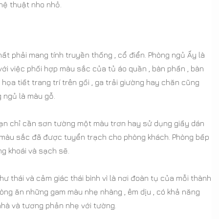
hệ thuật nho nhỏ.
hất phải mang tính truyền thống , cổ điển. Phòng ngủ Ấy là
ới việc phối hợp màu sắc của tủ áo quần , bàn phấn , bàn
a tiết trang trí trên gối , ga trải giường hay chăn cũng
 ngủ là màu gỗ.
g bạn chỉ cần sơn tường một màu trơn hay sử dụng giấy dán
ững màu sắc đã được tuyển trạch cho phòng khách. Phòng bếp
ng khoái và sạch sẽ.
hư thái và cảm giác thái bình vì là nơi đoàn tụ của mỗi thành
òng ăn những gam màu nhẹ nhàng , êm dịu , có khả năng
nhà và tương phản nhẹ với tường.