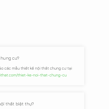
 chung cư?
ảo các mẫu thiết kế nội thất chung cư tại
oithat.com/thiet-ke-noi-that-chung-cu
ội thất biệt thự?