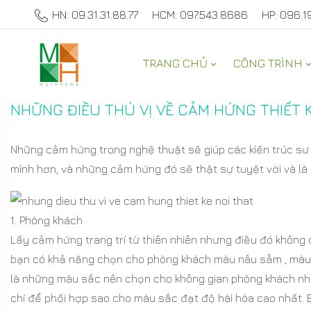
HN: 09.31.31.88.77
HCM: 097.543.8686
HP: 096.1
TRANG CHỦ
CÔNG TRÌNH
TƯ VẤN NỘI THẤT NHÀ ĐẸP
NHỮNG ĐIỀU THÚ VỊ VỀ CẢM HỨNG THIẾT K
Những cảm hứng trong nghệ thuật sẽ giúp các kiến trúc s
mình hơn, và những cảm hứng đó sẽ thật sự tuyệt vời và là
1. Phòng khách
Lấy cảm hứng trang trí từ thiên nhiên nhưng điều đó không 
bạn có khả năng chọn cho phòng khách màu nâu sẫm , màu đ
là những màu sắc nên chọn cho không gian phòng khách n
chí để phối hợp sao cho màu sắc đạt độ hài hòa cao nhất. 