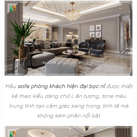
Mẫu
sofa phòng khách hiện đại bọc nỉ
được thiết
kế theo kiểu dáng chữ L ấn tượng, tone màu
trung tính tạo cảm giác sang trọng, tinh tế mà
không kém phần nổi bật