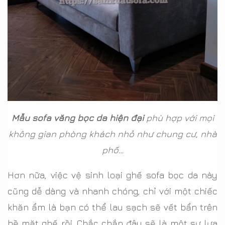
Mẫu sofa văng bọc da hiện đại
phù hợp với mọi
không gian phòng khách nhỏ như chung cư, nhà
phố…
Hơn nữa, việc vệ sinh loại ghế sofa bọc da này
cũng dễ dàng và nhanh chóng, chỉ với một chiếc
khăn ẩm là bạn có thể lau sạch sẽ vết bẩn trên
bề mặt ghế rồi. Chắc chắn đây sẽ là một sự lựa