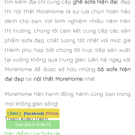
tìm kiếm địa chỉ cung cấp
ghế sofa hiện đại
, đẹp
thì nội thất MoreHome là sự lựa chọn hoàn hảo
dành cho bạn. Với kinh nghiệm nhiều năm trên
thị trường, chúng tôi cam kết cung cấp các sản
phẩm sofa đẹp, chất lượng tốt nhất với mức giá
thành phù hợp bởi chúng tôi trực tiếp sản xuất
tại xưởng không qua trung gian. Liên hệ ngay với
MoreHome để được sở hữu những
bộ sofa hiện
đại đẹp
tại
nội thất MoreHome
nhé!
MoreHome hân hạnh đồng hành cùng bạn trong
mọi không gian sống!
[ Zalo ]
[Facebook]
[TikTok]
Tham khảo thêm:
Call:
[09.31.31.88.77]
Đặc điểm của Sofa da