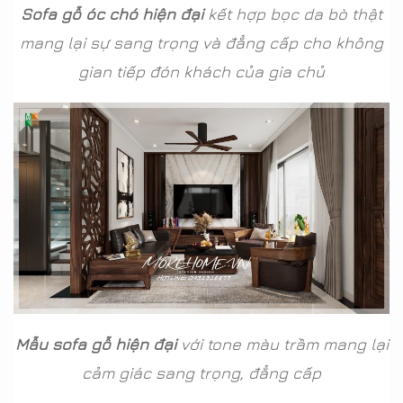
Sofa gỗ óc chó hiện đại
kết hợp bọc da bò thật
mang lại sự sang trọng và đẳng cấp cho không
gian tiếp đón khách của gia chủ
Mẫu sofa gỗ hiện đại
với tone màu trầm mang lại
cảm giác sang trọng, đẳng cấp