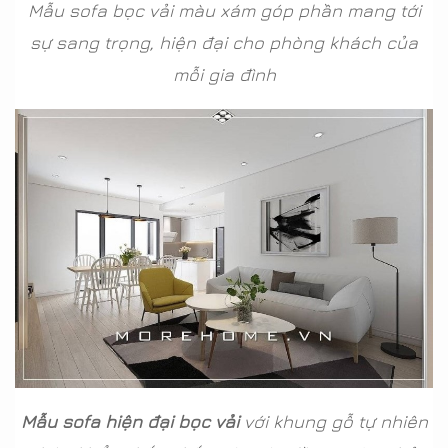
Mẫu sofa bọc vải màu xám góp phần mang tới
sự sang trọng, hiện đại cho phòng khách của
mỗi gia đình
Mẫu sofa hiện đại bọc vải
với khung gỗ tự nhiên