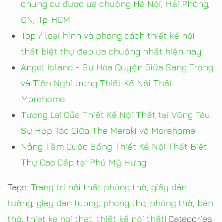
chung cư được ưa chuộng Hà Nội, Hải Phòng,
ĐN, Tp. HCM
Top 7 loại hình và phong cách thiết kế nội
thất biệt thự đẹp ưa chuộng nhất hiện nay
Angel Island - Sự Hòa Quyện Giữa Sang Trọng
và Tiện Nghi trong Thiết Kế Nội Thất
Morehome
Tương Lai Của Thiết Kế Nội Thất tại Vũng Tàu:
Sự Hợp Tác Giữa The Meraki và Morehome
Nâng Tầm Cuộc Sống Thiết Kế Nội Thất Biệt
Thự Cao Cấp tại Phú Mỹ Hưng
Tags:
Trang trí nội thất phòng thờ
,
giấy dán
tường
,
giay dan tuong
,
phong tho
,
phòng thờ
,
bàn
thờ
,
thiet ke noi that
,
thiết kế nội thất
|
Categories: