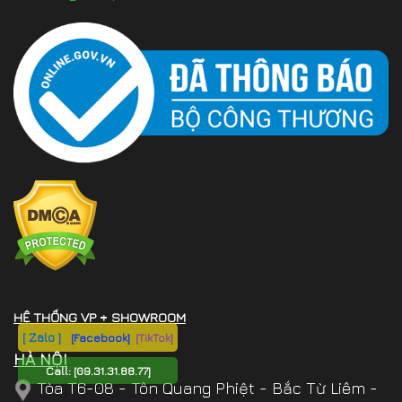
HỆ THỐNG VP + SHOWROOM
[ Zalo ]
[Facebook]
[TikTok]
HÀ NỘI
Call:
[09.31.31.88.77]
Tòa T6-08 - Tôn Quang Phiệt - Bắc Từ Liêm -