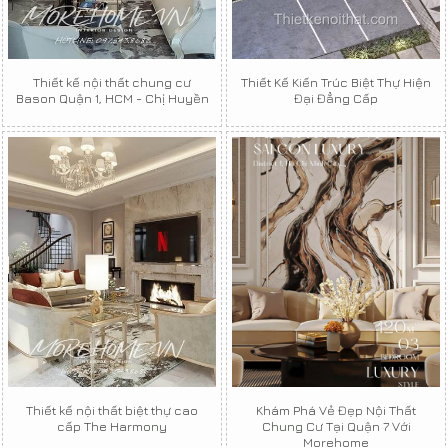
Thiết kế nội thất chung cư
Thiết Kế Kiến Trúc Biệt Thự Hiện
Bason Quận 1, HCM - Chị Huyền
Đại Đẳng Cấp
Thiết kế nội thất biệt thự cao
Khám Phá Vẻ Đẹp Nội Thất
cấp The Harmony
Chung Cư Tại Quận 7 Với
Morehome