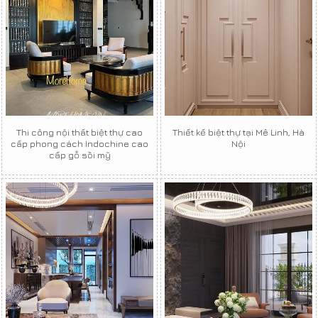
Thi công nội thất biệt thự cao
Thiết kế biệt thự tại Mê Linh, Hà
cấp phong cách Indochine cao
Nội
cấp gỗ sồi mỹ