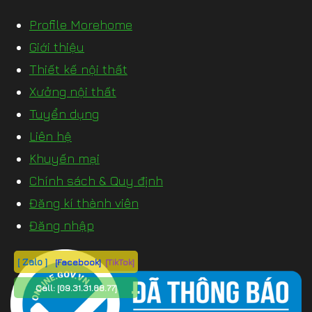
Profile Morehome
Giới thiệu
Thiết kế nội thất
Xưởng nội thất
Tuyển dụng
Liên hệ
Khuyến mại
Chính sách & Quy định
Đăng kí thành viên
Đăng nhập
[ Zalo ]
[Facebook]
[TikTok]
Call:
[09.31.31.88.77]