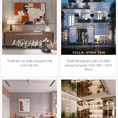
Thiết kế nội thất nhà phố Mê
Thiết kế biệt thự tân cổ điển
Linh Hà Nội
sang trọng tại Vĩnh Yên - Vĩnh
Phúc