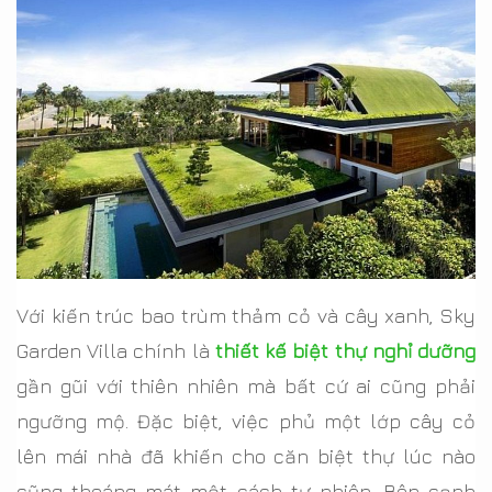
Với kiến trúc bao trùm thảm cỏ và cây xanh, Sky
Garden Villa chính là
thiết kế biệt thự nghỉ dưỡng
gần gũi với thiên nhiên mà bất cứ ai cũng phải
ngưỡng mộ. Đặc biệt, việc phủ một lớp cây cỏ
lên mái nhà đã khiến cho căn biệt thự lúc nào
cũng thoáng mát một cách tự nhiên. Bên cạnh