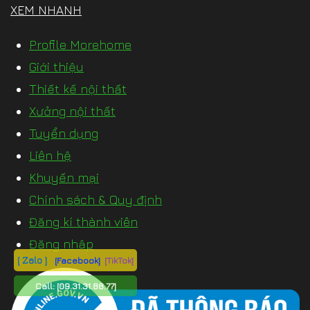
XEM NHANH
Profile Morehome
Giới thiệu
Thiết kế nội thất
Xưởng nội thất
Tuyển dụng
Liên hệ
Khuyến mại
Chính sách & Quy định
Đăng kí thành viên
Đăng nhập
[ Zalo ]
[Facebook]
[TikTok]
Call:
[09.31.31.88.77]