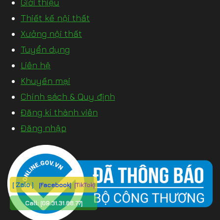
Giới thiệu
Thiết kế nội thất
Xưởng nội thất
Tuyển dụng
Liên hệ
Khuyến mại
Chính sách & Quy định
Đăng kí thành viên
Đăng nhập
[ Zalo ]
[Facebook]
[TikTok]
Call:
[09.31.31.88.77]