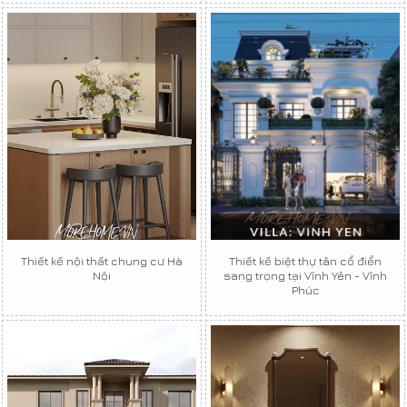
Thiết kế nội thất chung cư Hà
Thiết kế biệt thự tân cổ điển
Nội
sang trọng tại Vĩnh Yên - Vĩnh
Phúc