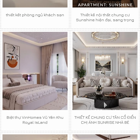
thiết kết phòng ngủ khách sạn
Thiết kế nội thất chung cư
Sunshine hiện đại, sang trọng
Biệt thự VinHomes Vũ Yên Khu
THIẾT KẾ CHUNG CƯ TÂN CỔ ĐIỂN
Royal IsLand
CHỊ ÁNH SUNRISE NHÀ BÈ