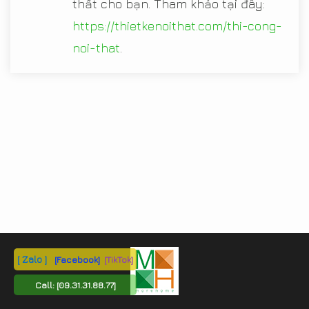
thất cho bạn. Tham khảo tại đây:
https://thietkenoithat.com/thi-cong-
noi-that
.
[ Zalo ]
[Facebook]
[TikTok]
Call:
[09.31.31.88.77]