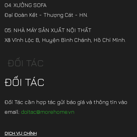
04: XƯỞNG SOFA
Đại Đoàn Kết - Thượng Cát - HN.
05: NHÀ MÁY SẢN XUẤT NỘI THẤT
Xã Vĩnh Lộc B, Huyện Bình Chánh, Hồ Chí Minh.
ĐỐI TÁC
ĐỐI TÁC
Đối Tác cần hợp tác gửi báo giá và thông tin vào
email:
doitac@morehome.vn
DỊCH VỤ CHÍNH