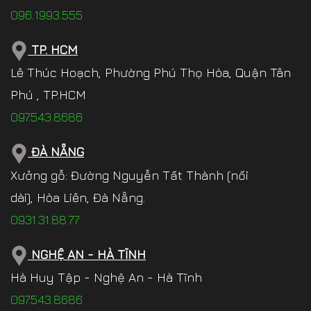
096.1993.555
TP. HCM
Lê Thúc Hoạch, Phường Phú Thọ Hòa, Quận Tân
Phú , TP.HCM
097.543.8686
ĐÀ NẴNG
Xưởng gỗ: Đường Nguyễn Tất Thành (nối
dài), Hòa Liên, Đà Nẵng.
0931.31.88.77
NGHỆ AN - HÀ TĨNH
Hà Huy Tập - Nghệ An - Hà Tĩnh
097.543.8686