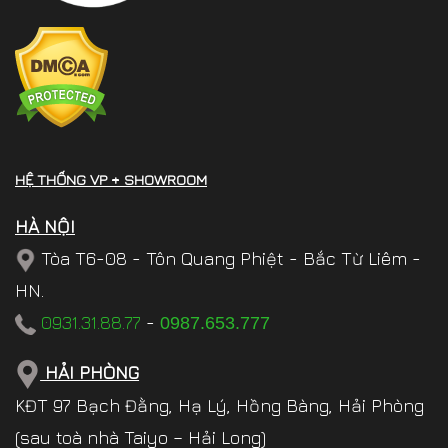
HỆ THỐNG VP + SHOWROOM
HÀ NỘI
Tòa T6-08 - Tôn Quang Phiệt - Bắc Từ Liêm -
HN.
0931.31.88.77
-
0987.653.777
HẢI PHÒNG
KĐT 97 Bạch Đằng, Hạ Lý, Hồng Bàng, Hải Phòng
(sau toà nhà Taiyo – Hải Long)