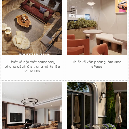
Thiết kế nội thất homestay
Thiết kế văn phòng làm việc
phong cách địa trung hải tại Ba
ePass
Vì Hà Nội