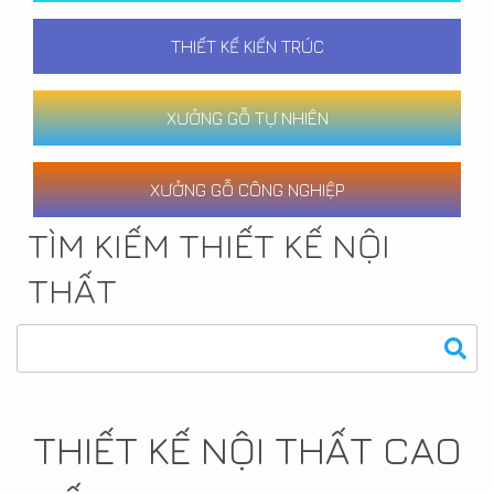
THIẾT KẾ KIẾN TRÚC
XƯỞNG GỖ TỰ NHIÊN
XƯỞNG GỖ CÔNG NGHIỆP
TÌM KIẾM THIẾT KẾ NỘI
THẤT
THIẾT KẾ NỘI THẤT CAO