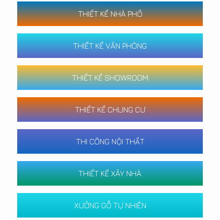
THIẾT KẾ NHÀ PHỐ
THIẾT KẾ VĂN PHÒNG
THIẾT KẾ SHOWROOM
THIẾT KẾ CHUNG CƯ
THI CÔNG NỘI THẤT
THIẾT KẾ XÂY NHÀ
XƯỞNG GỖ TỰ NHIÊN