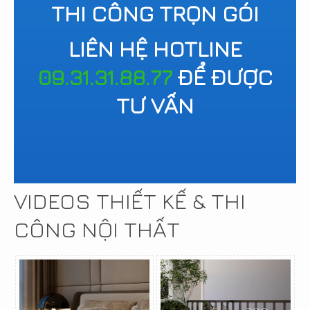
THI CÔNG TRỌN GÓI
LIÊN HỆ HOTLINE
09.31.31.88.77
ĐỂ ĐƯỢC
TƯ VẤN
VIDEOS THIẾT KẾ & THI
CÔNG NỘI THẤT