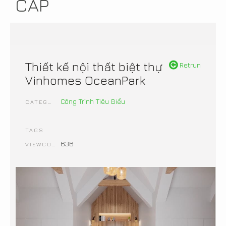
CẤP
Thiết kế nội thất biệt thự
Retrun
Vinhomes OceanPark
Công Trình Tiêu Biểu
CATEGORIES
TAGS
636
VIEWCOUNT