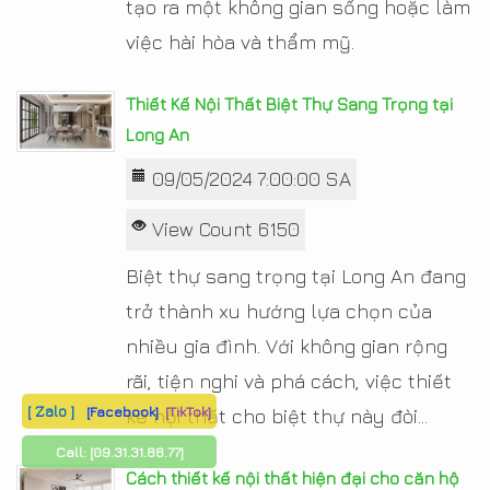
tạo ra một không gian sống hoặc làm
việc hài hòa và thẩm mỹ.
Thiết Kế Nội Thất Biệt Thự Sang Trọng tại
Long An
09/05/2024 7:00:00 SA
View Count 6150
Biệt thự sang trọng tại Long An đang
trở thành xu hướng lựa chọn của
nhiều gia đình. Với không gian rộng
rãi, tiện nghi và phá cách, việc thiết
[ Zalo ]
[Facebook]
[TikTok]
kế nội thất cho biệt thự này đòi...
Call:
[09.31.31.88.77]
Cách thiết kế nội thất hiện đại cho căn hộ