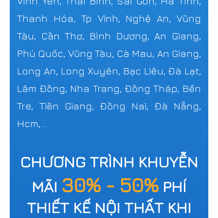
Vĩnh Yên, Thái Bình, Sài Gòn, Hà Tĩnh,
Thanh Hóa, Tp Vinh, Nghệ An, Vũng
Tàu, Cần Thơ, Bình Dương, An Giang,
Phú Quốc, Vũng Tàu, Cà Mau, An Giang,
Long An, Long Xuyên, Bạc Liêu, Đà Lạt,
Lâm Đồng, Nha Trang, Đồng Tháp, Bến
Tre, Tiền Giang, Đồng Nai, Đà Nẵng,
Hcm,...
CHƯƠNG TRÌNH KHUYỄN
30% - 50%
MÃI
PHÍ
THIẾT KẾ NỘI THẤT KHI