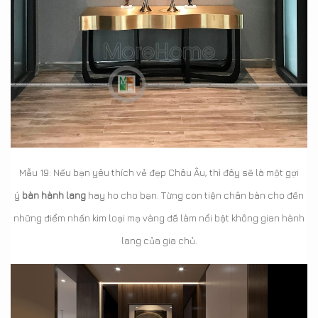
Mẫu 19: Nếu bạn yêu thích vẻ đẹp Châu Âu, thì đây sẽ là một gợi
ý
bàn hành lang
hay ho cho bạn. Từng con tiện chân bàn cho đến
những điểm nhấn kim loại mạ vàng đã làm nổi bật không gian hành
lang của gia chủ.