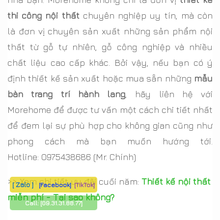
thi công nội thất
chuyên nghiệp uy tín, mà còn
là đơn vị chuyên sản xuất những sản phẩm nội
thất từ gỗ tự nhiên, gỗ công nghiệp và nhiều
chất liệu cao cấp khác. Bởi vậy, nếu bạn có ý
định thiết kế sản xuất hoặc mua sẵn những
mẫu
bàn trang trí hành lang
, hãy liên hệ với
Morehome để được tư vấn một cách chi tiết nhất
để đem lại sự phù hợp cho không gian cũng như
phong cách mà bạn muốn hướng tới.
Hotline:
0975438686
(Mr. Chính)
>> Xem chi tiết ưu đãi cuối năm:
Thiết kế nội thất
[ Zalo ]
[Facebook]
[TikTok]
miễn phí - Tại sao không?
Call:
[09.31.31.88.77]