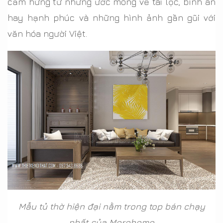
cảm hứng từ những ước mong về tài lộc, bình an
hay hạnh phúc và những hình ảnh gần gũi với
văn hóa người Việt.
Mẫu tủ thờ hiện đại nằm trong top bán chạy
nhất của Morehome