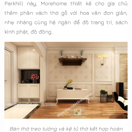
Parkhill này, Morehome thiết kế cho gia chủ
thêm phần vách thờ gỗ với hoa văn đơn giản,
nhẹ nhàng cùng hệ ngăn để đồ trang trí, sách
kinh phật, đồ đồng…
Bàn thờ treo tường và kệ tủ thờ kết hợp hoàn