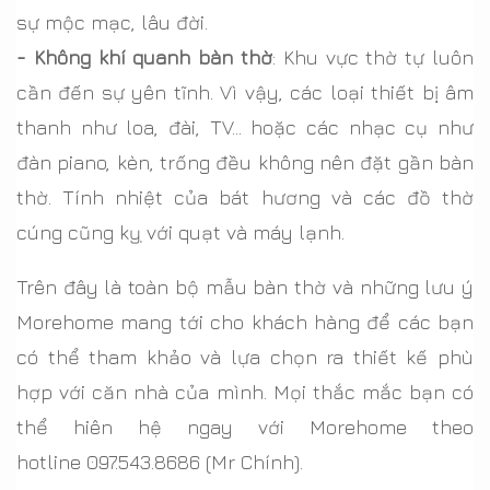
sự mộc mạc, lâu đời.
- Không khí quanh bàn thờ
: Khu vực thờ tự luôn
cần đến sự yên tĩnh. Vì vậy, các loại thiết bị âm
thanh như loa, đài, TV… hoặc các nhạc cụ như
đàn piano, kèn, trống đều không nên đặt gần bàn
thờ. Tính nhiệt của bát hương và các đồ thờ
cúng cũng kỵ với quạt và máy lạnh.
Trên đây là toàn bộ mẫu bàn thờ và những lưu ý
Morehome mang tới cho khách hàng để các bạn
có thể tham khảo và lựa chọn ra thiết kế phù
hợp với căn nhà của mình. Mọi thắc mắc bạn có
thể hiên hệ ngay với Morehome theo
hotline
097.543.8686
(Mr Chính).