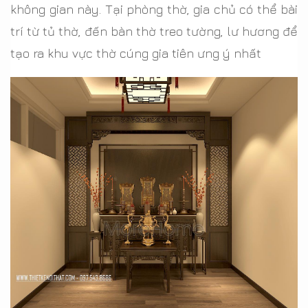
không gian này. Tại phòng thờ, gia chủ có thể bài
trí từ tủ thờ, đến bàn thờ treo tường, lư hương để
tạo ra khu vực thờ cúng gia tiên ưng ý nhất