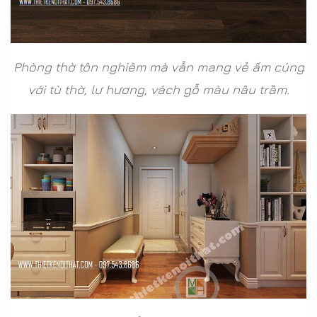
Phòng thờ tôn nghiêm mà vẫn mang vẻ ấm cúng
với tù thờ, lư hương, vách gỗ màu nâu trầm.