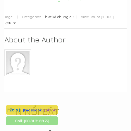
Tags:
|
Categories:
Thiết kế chung cư
|
View Count (10809)
|
Return
About the Author
TIN NỔI BẬT
[ Zalo ]
[Facebook]
[TikTok]
Call:
[09.31.31.88.77]