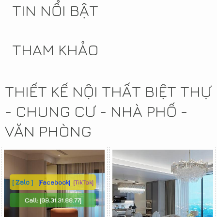
TIN NỔI BẬT
THAM KHẢO
THIẾT KẾ NỘI THẤT BIỆT THỰ
- CHUNG CƯ - NHÀ PHỐ -
VĂN PHÒNG
[ Zalo ]
[Facebook]
[TikTok]
Call:
[09.31.31.88.77]