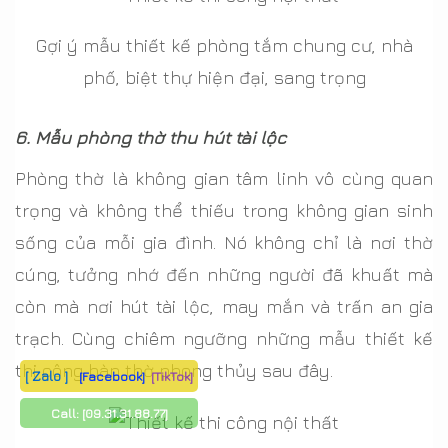
Gợi ý mẫu thiết kế phòng tắm chung cư, nhà
phố, biệt thự hiện đại, sang trọng
6. Mẫu phòng thờ thu hút tài lộc
Phòng thờ là không gian tâm linh vô cùng quan
trọng và không thể thiếu trong không gian sinh
sống của mỗi gia đình. Nó không chỉ là nơi thờ
cúng, tưởng nhớ đến những người đã khuất mà
còn mà nơi hút tài lộc, may mắn và trấn an gia
trạch. Cùng chiêm ngưỡng những mẫu thiết kế
thi công bàn thờ phong thủy sau đây.
[ Zalo ]
[Facebook]
[TikTok]
Call:
[09.31.31.88.77]