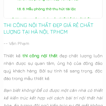
6. Mẫu phòng thờ thu hút tài lộc
MoreHome đơn vị chuyên thiết kế thi nội thất uy
THI CÔNG NỘI THẤT ĐẸP GIÁ RẺ CHẤT
tín
LƯỢNG TẠI HÀ NỘI, TP.HCM
-- Vân Phạm
Thiết kế
thi công nội thất
đẹp chất lượng luôn
nhận được sự quan tâm, ủng hộ của đông đảo
quý khách hàng. Bởi sự tinh tế sang trọng, độc
đáo trong mẫu thiết kế.
Bạn biết không! Để có được một căn nhà có thiết
kế kiến trúc kết hợp với cách bài trí nội thất hài
hòa, ấn tượng đội ngũ kiến trúc sư đã mất không