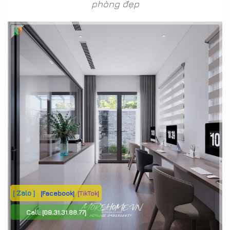
phòng đẹp
[ Zalo ]
[Facebook]
[TikTok]
Call:
[09.31.31.88.77]