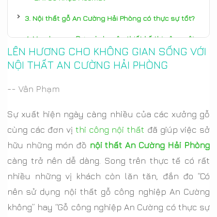
Nội thất gỗ An Cường Hải Phòng có thực sự tốt?
Morehome - Đơn vị chuyên thiết kế thi công nội
LÊN HƯƠNG CHO KHÔNG GIAN SỐNG VỚI
thất An Cường Hải PHòng uy tín
NỘI THẤT AN CƯỜNG HẢI PHÒNG
Gợi ý mẫu thiết kế nội thất An Cường Hải Phòng
-- Vân Phạm
Sự xuất hiện ngày càng nhiều của các xưởng gỗ
cùng các đơn vị
thi công nội thất
đã giúp việc sở
hữu những món đồ
nội thất An Cường Hải Phòng
càng trở nên dễ dàng. Song trên thực tế có rất
nhiều những vị khách còn lăn tăn, đắn đo “Có
nên sử dụng nội thất gỗ công nghiệp An Cường
không” hay “Gỗ công nghiệp An Cường có thực sự