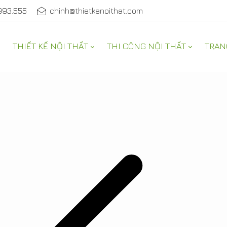
993.555
chinh@thietkenoithat.com
THIẾT KẾ NỘI THẤT
THI CÔNG NỘI THẤT
TRAN