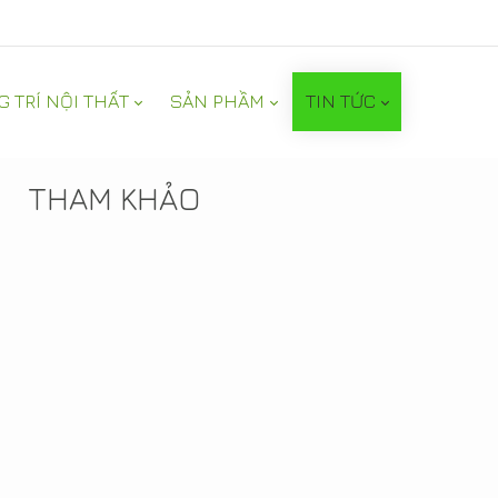
G TRÍ NỘI THẤT
SẢN PHẦM
TIN TỨC
TIN NỔI BẬT
THAM KHẢO