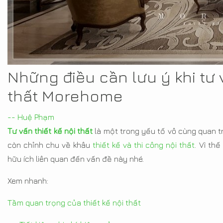
Những điều cần lưu ý khi tư v
thất Morehome
-- Huệ Phạm
Tư vấn thiết kế nội thất
là một trong yếu tố vô cùng quan t
còn chỉnh chu về khâu
thiết kế và thi công nội thất
. Vì th
hữu ích liên quan đến vấn đề này nhé.
Xem nhanh:
Tầm quan trọng của thiết kế nội thất