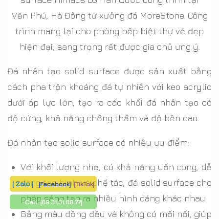
Văn Phú, Hà Đông từ xưởng đá MoreStone. Công
trình mang lại cho phòng bếp biệt thự vẻ đẹp
hiện đại, sang trọng rất được gia chủ ưng ý.
Đá nhân tạo solid surface được sản xuất bằng
cách pha trộn khoáng đá tự nhiên với keo acrylic
dưới áp lực lớn, tạo ra các khối đá nhân tạo có
độ cứng, khả năng chống thấm và độ bền cao.
Đá nhân tạo solid surface có nhiều ưu điểm:
Với khối lượng nhẹ, có khả năng uốn cong, dễ
dàng tạo hình và chế tác, đá solid surface cho
[ Zalo ]
[Facebook]
[TikTok]
phép sáng tạo ra nhiều hình dáng khác nhau.
Call:
[09.31.31.88.77]
Bảng màu đồng đều và không có mối nối, giúp