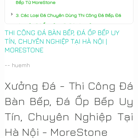
Bếp Từ MoreStone
Các Loại Đá Chuyên Dùng Thi Công Đá Bếp, Đá
Bàn Bếp, Đá Ốp Bếp, Mặt Đá Bàn Bếp
THI CÔNG ĐÁ BÀN BẾP, ĐÁ ỐP BẾP UY
Cách Tính Kích Thước Đá Bếp, Đá Bàn Bếp, Đá Mặt
TÍN, CHUYÊN NGHIỆP TẠI HÀ NỘI |
Bếp Chuẩn Nhất
MORESTONE
Giá Thi Công Đá Bàn Bếp, Đá Mặt Bếp, Đá Tường
-- huemh
Bếp, Đá Đảo Bếp từ MoreStone
Xưởng Đá - Thi Công Đá
Xưởng Thi Công Đá Bàn Bếp, Mặt Bếp, Tường Bếp
Uy Tín, Chuyên Nghiệp Tại Hà Nội - MoreStone
Bàn Bếp, Đá Ốp Bếp Uy
Ảnh Thực Tế Hoàn Thiện Thi Công Đá Mặt Bếp, Đá
Tín, Chuyên Nghiệp Tại
Đảo Bếp, Đá Ốp Tường Bếp, Quầy Bar Bếp Từ Xưởng
Đá Tại Hà Nội MoreStone
Hà Nội - MoreStone