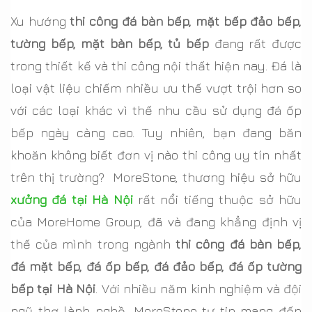
Tiêu Chí Đánh Giá Chất Lượng Thi Công Đá Bàn
Xu hướng
thi công đá bàn bếp, mặt bếp đảo bếp,
Bếp, Mặt Bếp
tường bếp, mặt bàn bếp, tủ bếp
đang rất được
Kinh Nghiệm Lựa Chọn Đá Bếp, Đá Ốp Bếp Ít Người
trong thiết kế và thi công nội thất hiện nay. Đá là
Biết Đến Từ MoreStone
loại vật liệu chiếm nhiều ưu thế vượt trội hơn so
Hướng Dẫn Sử Dụng và Chăm Sóc Mặt Đá Bếp
với các loại khác vì thế nhu cầu sử dụng đá ốp
Bền Đẹp
bếp ngày càng cao. Tuy nhiên, bạn đang băn
khoăn không biết đơn vị nào thi công uy tín nhất
Lý Do Nên Thi Công Đá Bàn Bếp
trên thị trường? MoreStone, thương hiệu sở hữu
xưởng đá tại Hà Nội
rất nổi tiếng thuộc sở hữu
của MoreHome Group, đã và đang khẳng định vị
thế của mình trong ngành
thi công đá bàn bếp,
đá mặt bếp, đá ốp bếp, đá đảo bếp, đá ốp tường
bếp tại Hà Nội
. Với nhiều năm kinh nghiệm và đội
ngũ thợ lành nghề, MoreStone tự tin mang đến