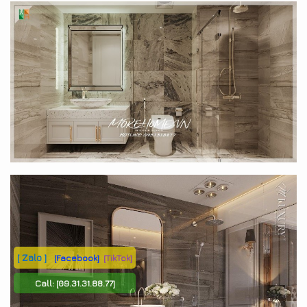
[ Zalo ]
[Facebook]
[TikTok]
Call:
[09.31.31.88.77]