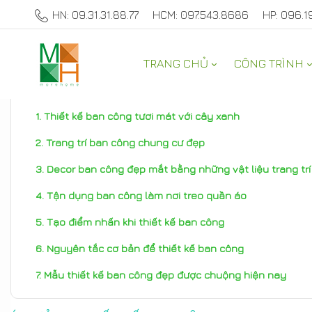
HN: 09.31.31.88.77
HCM: 097.543.8686
HP: 096.1
TRANG CHỦ
CÔNG TRÌNH
TƯ VẤN NỘI THẤT NHÀ ĐẸP
Thiết kế ban công tươi mát với cây xanh
Trang trí ban công chung cư đẹp
Decor ban công đẹp mắt bằng những vật liệu trang tr
Tận dụng ban công làm nơi treo quần áo
Tạo điểm nhấn khi thiết kế ban công
Nguyên tắc cơ bản để thiết kế ban công
Mẫu thiết kế ban công đẹp được chuộng hiện nay