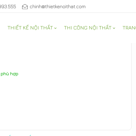
993.555
chinh@thietkenoithat.com
THIẾT KẾ NỘI THẤT
THI CÔNG NỘI THẤT
TRAN
í phù hợp