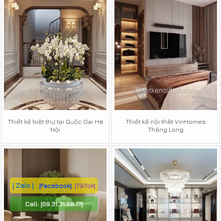
Thiết kế biệt thự tại Quốc Oai Hà
Thiết kế nội thất VinHomes
Nội
Thăng Long
[ Zalo ]
[Facebook]
[TikTok]
Call:
[09.31.31.88.77]