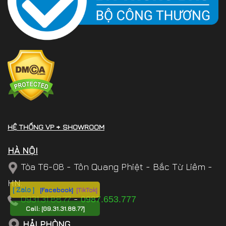
HỆ THỐNG VP + SHOWROOM
HÀ NỘI
Tòa T6-08 - Tôn Quang Phiệt - Bắc Từ Liêm -
HN.
[ Zalo ]
[Facebook]
[TikTok]
0931.31.88.77
-
0987.653.777
Call:
[09.31.31.88.77]
HẢI PHÒNG