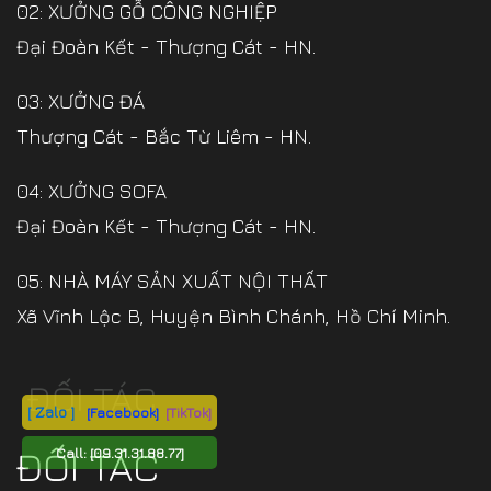
02: XƯỞNG GỖ CÔNG NGHIỆP
Đại Đoàn Kết - Thượng Cát - HN.
03: XƯỞNG ĐÁ
Thượng Cát - Bắc Từ Liêm - HN.
04: XƯỞNG SOFA
Đại Đoàn Kết - Thượng Cát - HN.
05: NHÀ MÁY SẢN XUẤT NỘI THẤT
Xã Vĩnh Lộc B, Huyện Bình Chánh, Hồ Chí Minh.
ĐỐI TÁC
[ Zalo ]
[Facebook]
[TikTok]
ĐỐI TÁC
Call:
[09.31.31.88.77]