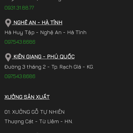
0931.31.88.77
NGHỆ AN - HÀ TĨNH
Hà Huy Tập - Nghệ An - Hà Tĩnh
097.543.8686
KIÊN GIANG - PHÚ QUỐC
Đường 3 tháng 2 - Tp. Rạch Giá - KG.
097.543.8686
XƯỞNG SẢN XUẤT
01: XƯỞNG GỖ TỰ NHIÊN
Thượng Cát - Từ Liêm - HN.