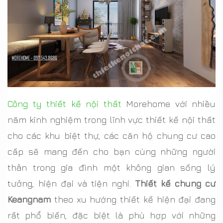
Công ty thiết kế nội thất
Morehome với nhiều
năm kinh nghiệm trong lĩnh vực thiết kế nội thất
cho các khu biệt thự, các căn hộ chung cư cao
cấp sẽ mang đến cho bạn cùng những người
thân trong gia đình một không gian sống lý
tưởng, hiện đại và tiện nghi.
Thiết kế chung cư
Keangnam
theo xu hướng thiết kế hiện đại đang
rất phổ biến, đặc biệt là phù hợp với những