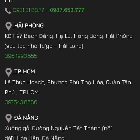
0931.31.88.77
-
0987.653.777
HẢI PHÒNG
KĐT 97 Bạch Đằng, Hạ Lý, Hồng Bàng, Hải Phòng
(sau toà nhà Taiyo – Hải Long)
096.1993.555
TP. HCM
Lê Thúc Hoạch, Phường Phú Thọ Hòa, Quận Tân
Phú , TP.HCM
097.543.8686
ĐÀ NẴNG
Xưởng gỗ: Đường Nguyễn Tất Thành (nối
dài), Hòa Liên, Đà Nẵng.