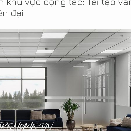
 khu vực cộng tác: Tái tạo vă
ện đại