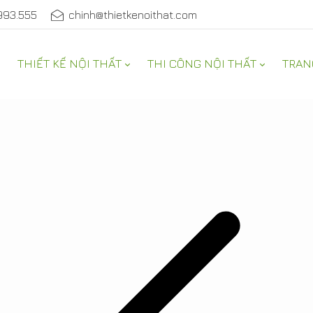
993.555
chinh@thietkenoithat.com
THIẾT KẾ NỘI THẤT
THI CÔNG NỘI THẤT
TRAN