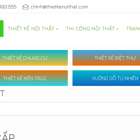
993.555
chinh@thietkenoithat.com
THIẾT KẾ NỘI THẤT
THI CÔNG NỘI THẤT
TRAN
THIẾT KẾ CHUNG CƯ
THIẾT KẾ BIỆT THỰ
THIẾT KẾ KIẾN TRÚC
XƯỞNG GỖ TỰ NHIÊN
ẤT
CẤP