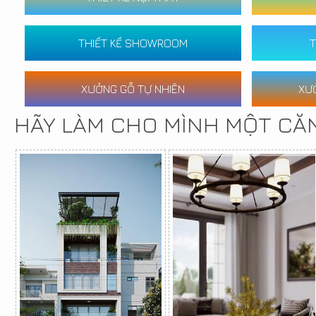
THIẾT KẾ SHOWROOM
T
XƯỞNG GỖ TỰ NHIÊN
XƯ
HÃY LÀM CHO MÌNH MỘT CĂ