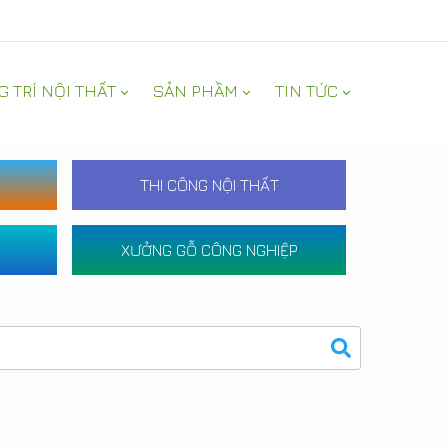
G TRÍ NỘI THẤT
SẢN PHẦM
TIN TỨC
THI CÔNG NỘI THẤT
XƯỞNG GỖ CÔNG NGHIỆP