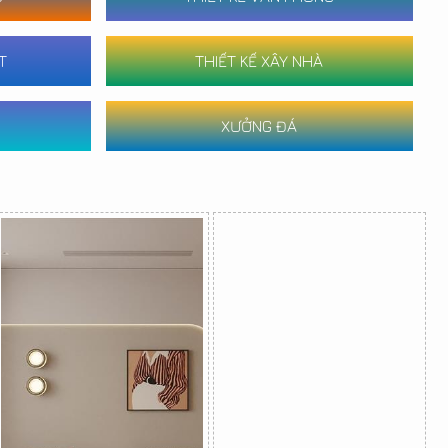
T
THIẾT KẾ XÂY NHÀ
XƯỞNG ĐÁ