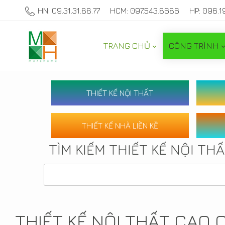
HN: 09.31.31.88.77
HCM: 097.543.8686
HP: 096.1
TRANG CHỦ
CÔNG TRÌNH
THIẾT KẾ NỘI THẤT
THIẾT KẾ NHÀ LIỀN KỀ
TÌM KIẾM THIẾT KẾ NỘI TH
THIẾT KẾ NỘI THẤT CAO 