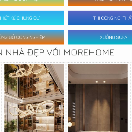
HIẾT KẾ CHUNG CƯ
THI CÔNG NỘI THẤ
ỞNG GỖ CÔNG NGHIỆP
XƯỞNG SOFA
N NHÀ ĐẸP VỚI MOREHOME