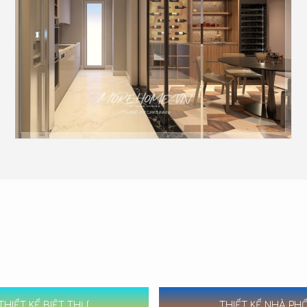
THIẾT KẾ BIỆT THỰ
THIẾT KẾ NHÀ PH