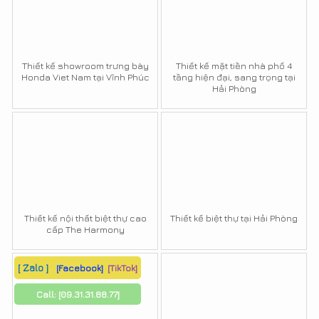
Thiết kế showroom trưng bày
Thiết kế mặt tiền nhà phố 4
Honda Viet Nam tại Vĩnh Phúc
tầng hiện đại, sang trọng tại
Hải Phòng
Thiết kế nội thất biệt thự cao
Thiết kế biệt thự tại Hải Phòng
cấp The Harmony
[ Zalo ]
[Facebook]
[TikTok]
Call:
[09.31.31.88.77]