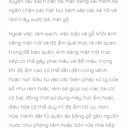
xuyên lau sạch các bề mặt bằng vải mềm sẽ
ngăn chặn các hạt bụi bám vào các kẽ hở và
làm trầy xước bề mặt gỗ.
Ngoài việc làm sạch, việc bảo vệ gỗ khỏi ánh
nắng mặt trời và độ ẩm quá mức là rất quan
trọng để bảo quản. Ánh sáng mặt trời trực
tiếp có thể gây phai màu và đổi màu, trong
khi độ ẩm cao có thể dẫn đến cong vênh
hoặc nứt. Đầu tư vào các biện pháp xử lý cửa
sổ như rèm hoặc rèm sẽ giúp lọc các tia UV
có hại, đồng thời sử dụng máy hút ẩm hoặc
điều hòa có thể duy trì độ ẩm tối ưu. Hơn
nữa, tránh đặt tủ quần áo bằng gỗ gần nguồn
nước như phòng tắm hoặc bồn rửa nhà bếp