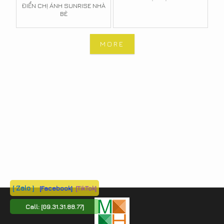
ĐIỂN CHỊ ÁNH SUNRISE NHÀ
BÈ
MORE
[ Zalo ]
[Facebook]
[TikTok]
Call:
[09.31.31.88.77]