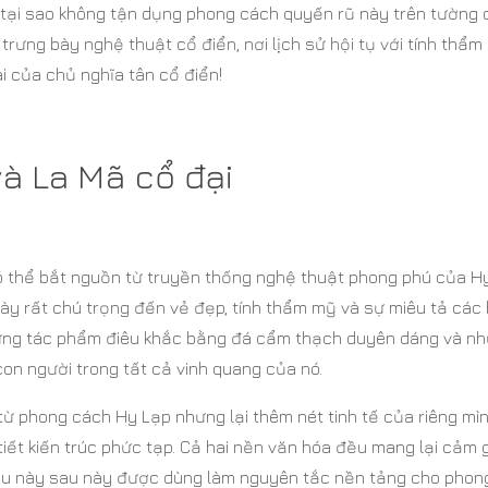
y tại sao không tận dụng phong cách quyến rũ này trên tường
rưng bày nghệ thuật cổ điển, nơi lịch sử hội tụ với tính thẩm
i của chủ nghĩa tân cổ điển!
à La Mã cổ đại
ó thể bắt nguồn từ truyền thống nghệ thuật phong phú của H
ày rất chú trọng đến vẻ đẹp, tính thẩm mỹ và sự miêu tả các 
những tác phẩm điêu khắc bằng đá cẩm thạch duyên dáng và n
con người trong tất cả vinh quang của nó.
từ phong cách Hy Lạp nhưng lại thêm nét tinh tế của riêng mì
tiết kiến trúc phức tạp. Cả hai nền văn hóa đều mang lại cảm 
điều này sau này được dùng làm nguyên tắc nền tảng cho phon