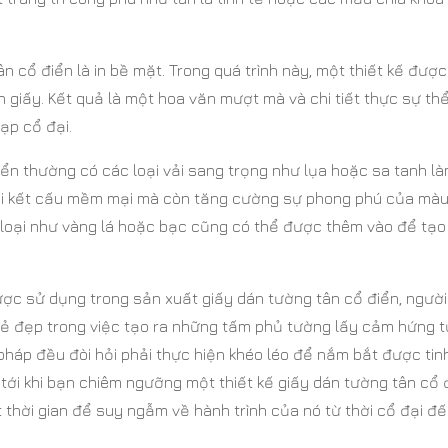
n cổ điển là in bề mặt. Trong quá trình này, một thiết kế đượ
n giấy. Kết quả là một hoa văn mượt mà và chi tiết thực sự th
ạp cổ đại.
điển thường có các loại vải sang trọng như lụa hoặc sa tanh là
 lại kết cấu mềm mại mà còn tăng cường sự phong phú của mà
loại như vàng lá hoặc bạc cũng có thể được thêm vào để tạo
được sử dụng trong sản xuất giấy dán tường tân cổ điển, người
vẻ đẹp trong việc tạo ra những tấm phủ tường lấy cảm hứng từ
 pháp đều đòi hỏi phải thực hiện khéo léo để nắm bắt được tin
 tới khi bạn chiêm ngưỡng một thiết kế giấy dán tường tân cổ 
 thời gian để suy ngẫm về hành trình của nó từ thời cổ đại đ