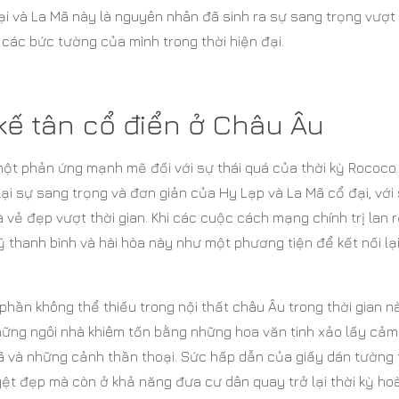
đại và La Mã này là nguyên nhân đã sinh ra sự sang trọng vượt 
 các bức tường của mình trong thời hiện đại.
 kế tân cổ điển ở Châu Âu
 một phản ứng mạnh mẽ đối với sự thái quá của thời kỳ Rococo.
lại sự sang trọng và đơn giản của Hy Lạp và La Mã cổ đại, với
 vẻ đẹp vượt thời gian. Khi các cuộc cách mạng chính trị lan 
 thanh bình và hài hòa này như một phương tiện để kết nối lại
phần không thể thiếu trong nội thất châu Âu trong thời gian n
hững ngôi nhà khiêm tốn bằng những hoa văn tinh xảo lấy cảm
Mã và những cảnh thần thoại. Sức hấp dẫn của giấy dán tường 
yệt đẹp mà còn ở khả năng đưa cư dân quay trở lại thời kỳ ho