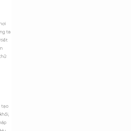
nơi
ng ta
tiết
ển
thử
 tạo
khối,
háp
 Hy