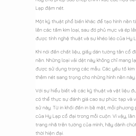
Lạp đậm nét.
Một kỹ thuật phổ biến khác để tạo hình nền tâ
lên các tấm kim loại, sau đó phủ mực và ép lê
được tính nghệ thuật và sự khéo léo của Hy L
Khi nói đến chất liệu, giấy dán tường tân cổ 
nền. Những loại vải dệt này không chỉ mang
được sử dụng trong các mẫu. Các yếu tố kim 
thêm nét sang trọng cho những hình nền này.
Với sự hiểu biết về các kỹ thuật và vật liệu 
có thể thực sự đánh giá cao sự phức tạp và 
sử này. Từ in khối đến in bề mặt, mỗi phương
của Hy Lạp cổ đại trong mỗi cuộn. Vì vậy, lần
trang nhã trên tường của mình, hãy dành chút
thời hiện đại.