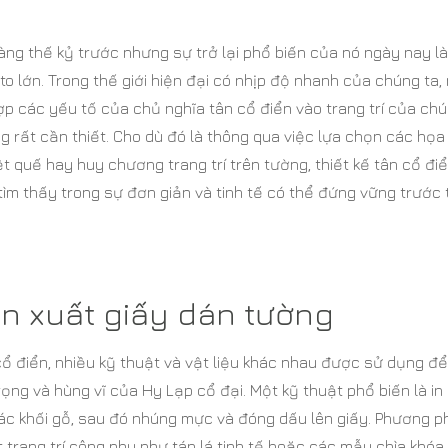
àng thế kỷ trước nhưng sự trở lại phổ biến của nó ngày nay là
 lớn. Trong thế giới hiện đại có nhịp độ nhanh của chúng ta, 
hợp các yếu tố của chủ nghĩa tân cổ điển vào trang trí của chú
g rất cần thiết. Cho dù đó là thông qua việc lựa chọn các họa 
t quế hay huy chương trang trí trên tường, thiết kế tân cổ đi
ìm thấy trong sự đơn giản và tinh tế có thể đứng vững trước 
sản xuất giấy dán tường
cổ điển, nhiều kỹ thuật và vật liệu khác nhau được sử dụng để
ọng và hùng vĩ của Hy Lạp cổ đại. Một kỹ thuật phổ biến là in 
ác khối gỗ, sau đó nhúng mực và đóng dấu lên giấy. Phương p
 trang trí công phu như tán lá tinh tế hoặc các mẫu chìa khóa