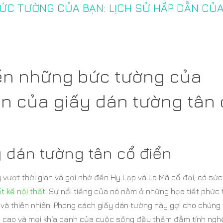
BỨC TƯỜNG CỦA BẠN: LỊCH SỬ HẤP DẪN CỦ
đến những bức tường của
ẫn của giấy dán tường tân
 dán tường tân cổ điển
g vượt thời gian và gợi nhớ đến Hy Lạp và La Mã cổ đại, có sứ
ết kế nội thất
. Sự nổi tiếng của nó nằm ở những họa tiết phức 
 và thiên nhiên. Phong cách giấy dán tường này gợi cho chúng 
á cao và mọi khía cạnh của cuộc sống đều thấm đẫm tính ngh