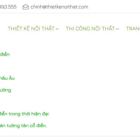
993.555
chinh@thietkenoithat.com
THIẾT KẾ NỘI THẤT
THI CÔNG NỘI THẤT
TRAN
 điển
Châu Âu
tường
iển trong thời hiện đại
dán tường tân cổ điển.