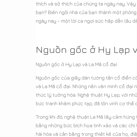
thích và sở thích của chúng ta ngày nay. Vậ
bạn? Biến ngôi nhà của bạn thành một phòng t
ngày nay - một lời ca ngợi sức hấp dẫn lâu dà
Nguồn gốc ở Hy Lạp v
Nguồn gốc ở Hy Lạp và La Mã cổ đại:
Nguồn gốc của giấy dán tường tân cổ điển c
và La Mã cổ đại. Những nền văn minh cổ đại n
thức lý tưởng hóa. Nghệ thuật Hy Lạp, với 
bức tranh khảm phức tạp, đã tôn vinh cơ thể 
Trong khi đó, nghệ thuật La Mã lấy cảm hứng 
bằng những bức bích họa tinh xảo và các chi 
hài hòa và cân bằng trong thiết kế của họ, 