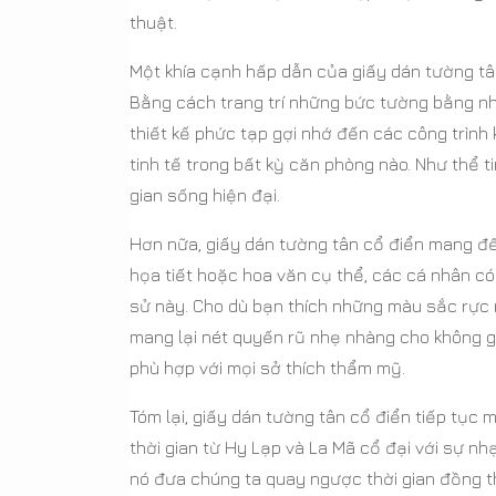
thuật.
Một khía cạnh hấp dẫn của giấy dán tường tân
Bằng cách trang trí những bức tường bằng n
thiết kế phức tạp gợi nhớ đến các công trình 
tinh tế trong bất kỳ căn phòng nào. Như thể 
gian sống hiện đại.
Hơn nữa, giấy dán tường tân cổ điển mang đ
họa tiết hoặc hoa văn cụ thể, các cá nhân có
sử này. Cho dù bạn thích những màu sắc rực
mang lại nét quyến rũ nhẹ nhàng cho không g
phù hợp với mọi sở thích thẩm mỹ.
Tóm lại, giấy dán tường tân cổ điển tiếp tục 
thời gian từ Hy Lạp và La Mã cổ đại với sự n
nó đưa chúng ta quay ngược thời gian đồng t