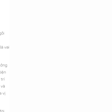
gôi
là vai
ưởng
kiện
trí
 và
a vị
đời