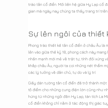
trào tân cổ điển. Mối liên hệ giữa Hy Lạp cổ 
gian mà ngày nay chúng ta thấy trang trí trên
Sự lên ngôi của thiết
Phong trào thiết kế tân cổ điển ở châu Âu là
lên vào giữa thế kỷ 18, phong cách này mang 
nhấn mạnh mới mẻ về trật tự, tính đối xứng và
khắp châu Âu, người ta coi những nét thẩm mỹ
các lý tưởng về dân chủ, tự do và lý trí.
Giấy dán tường tân cổ điển đã trở thành một 
tô điểm cho những cung điện lớn cũng như n
hứng từ những ngôi đền Hy Lạp, tàn tích La 
cổ điển không chỉ nằm ở tác động thị giác tu