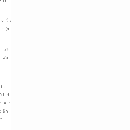
c khắc
ể hiện
m lớp
u sắc
 ta
 lịch
h hoa
điển
ến