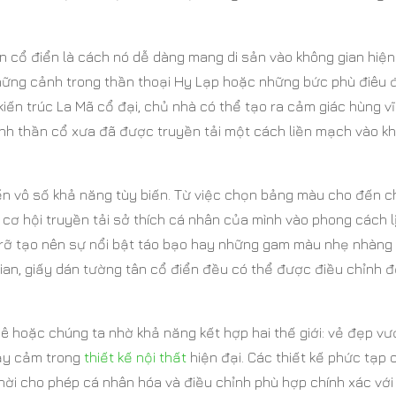
 cổ điển là cách nó dễ dàng mang di sản vào không gian hiện 
hững cảnh trong thần thoại Hy Lạp hoặc những bức phù điêu
kiến trúc La Mã cổ đại, chủ nhà có thể tạo ra cảm giác hùng vĩ
tinh thần cổ xưa đã được truyền tải một cách liền mạch vào k
ến vô số khả năng tùy biến. Từ việc chọn bảng màu cho đến 
 cơ hội truyền tải sở thích cá nhân của mình vào phong cách l
 rỡ tạo nên sự nổi bật táo bạo hay những gam màu nhẹ nhàng
ian, giấy dán tường tân cổ điển đều có thể được điều chỉnh 
mê hoặc chúng ta nhờ khả năng kết hợp hai thế giới: vẻ đẹp vư
hạy cảm trong
thiết kế nội thất
hiện đại. Các thiết kế phức tạp 
hời cho phép cá nhân hóa và điều chỉnh phù hợp chính xác với