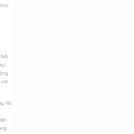
thời
 Nổi
 sự
rộng
 với
ày. Nó
tân
àng