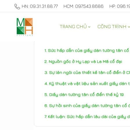
HN: 09.31.31.88.77
HCM: 097.543.8686
HP: 096.1
TRANG CHỦ
CÔNG TRÌNH
THAM KHẢO
Sức hấp dẫn của giấy dán tường tân cổ
Nguồn gốc ở Hy Lạp và La Mã cổ đại
Sự lên ngôi của thiết kế tân cổ điển ở 
Kỹ thuật và vật liệu sản xuất giấy dán 
Giấy dán tường tân cổ điển thế kỷ 19
Sự hồi sinh của giấy dán tường tân cổ đ
Kết luận: Sức hấp dẫn lâu dài của giấy 