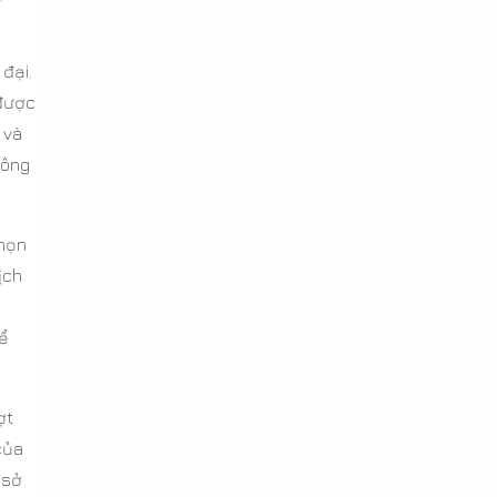
đại.
 được
 và
hông
chọn
ịch
để
ợt
của
 sở