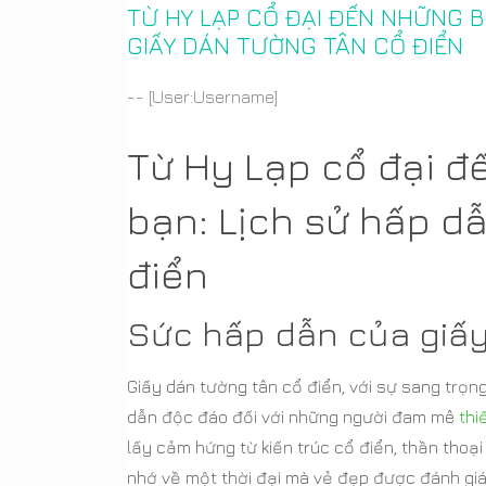
TỪ HY LẠP CỔ ĐẠI ĐẾN NHỮNG 
GIẤY DÁN TƯỜNG TÂN CỔ ĐIỂN
-- [User:Username]
Từ Hy Lạp cổ đại 
bạn: Lịch sử hấp d
điển
Sức hấp dẫn của giấy
Giấy dán tường tân cổ điển, với sự sang trọn
dẫn độc đáo đối với những người đam mê
thi
lấy cảm hứng từ kiến trúc cổ điển, thần thoại
nhớ về một thời đại mà vẻ đẹp được đánh gi