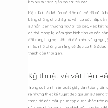
kim nơi sự đơn giản ngự trị tối cao.
Mặc dù thiết kế tân cổ điển có thể đã có từ h
bằng chứng cho thấy nó vẫn có sức hấp dẫn to
sự hỗn loạn thường ngự trị tối cao, việc kết 
có thể mang lại cảm giác bình tĩnh và cân bằn
đối xứng hay họa tiết cổ điển như vòng nguyệ
nhắc nhở chúng ta rằng vẻ đẹp có thể được t
thách của thời gian.
Kỹ thuật và vật liệu 
Trong quá trình sản xuất giấy dán tường tân 
ra những thiết kế tuyệt đẹp gợi lên sự sang tr
trong đó các mẫu phức tạp được khắc trên c
này cho phép sao chép chính xác các họa tiết