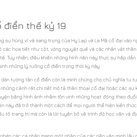
 điển thế kỷ 19
g sự hùng vĩ và sang trọng của Hy Lạp và La Mã cổ đại vào n
ó các họa tiết như cột, vòng nguyệt quế và các nhân vật thần
 tế. Tuy nhiên, điều khiến những hình nền này thực sự hấp dẫn 
sinh những lý tưởng cổ điển trong thời kỳ này.
ấy dán tường tân cổ điển còn là minh chứng cho chủ nghĩa tư t
 những cảnh rất chi tiết mô tả thần thoại cổ đại hoặc các sự 
uyện bằng hình ảnh nhằm tôn vinh những hoạt động theo đuổi 
nền này đã trở thành một cách để mọi người thể hiện kiến thức
u tố trang trí mà còn là lời tuyên bố về trình độ học vấn và đị
o phép các cá nhân mang một phần của các nền văn minh lâu 