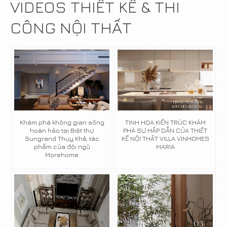
VIDEOS THIẾT KẾ & THI
CÔNG NỘI THẤT
Khám phá không gian sống
TINH HOA KIẾN TRÚC KHÁM
hoàn hảo tại Biệt thự
PHÁ SỰ HẤP DẪN CỦA THIẾT
Sungrand Thụy Khê, tác
KẾ NỘI THẤT VILLA VINHOMES
phẩm của đội ngũ
MARIA
Morehome