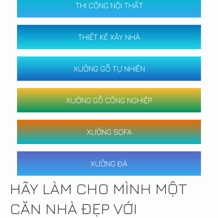
THI CÔNG NỘI THẤT
THIẾT KẾ XÂY NHÀ
XƯỞNG GỖ TỰ NHIÊN
XƯỞNG GỖ CÔNG NGHIỆP
XƯỞNG SOFA
XƯỞNG ĐÁ
HÃY LÀM CHO MÌNH MỘT
CĂN NHÀ ĐẸP VỚI