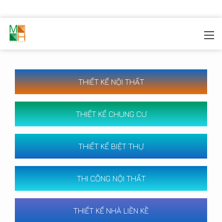
MOREHOME
/
CÔNG TRÌNH
THIẾT KẾ NỘI THẤT
THIẾT KẾ CHUNG CƯ
THIẾT KẾ BIỆT THỰ
THI CÔNG NỘI THẤT
THIẾT KẾ NHÀ LIỀN KỀ