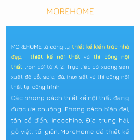
MOREHOME
MOREHOME là công ty
thiết kế kiến trúc nhà
đẹp
,
thiết kế nội thất
và
thi công nội
thất
trọn gói từ A-Z. Trực tiếp có xưởng sản
xuất đồ gỗ, sofa, đá, inox sắt và thi công nội
thất tại công trình.
Các phong cách thiết kế nội thất đang
được ưa chuộng: Phong cách hiện đại,
tân cổ điển, indochine, Địa trung hải,
gỗ việt, tối giản..MoreHome đã thiết kế