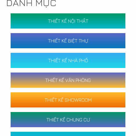
DANH MỤC
THIẾT KẾ NỘI THẤT
THIẾT KẾ BIỆT THỰ
THIẾT KẾ NHÀ PHỐ
THIẾT KẾ VĂN PHÒNG
THIẾT KẾ SHOWROOM
THIẾT KẾ CHUNG CƯ