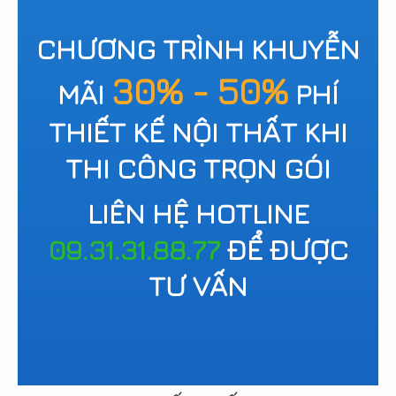
CHƯƠNG TRÌNH KHUYỄN
30% - 50%
MÃI
PHÍ
THIẾT KẾ NỘI THẤT KHI
THI CÔNG TRỌN GÓI
LIÊN HỆ HOTLINE
09.31.31.88.77
ĐỂ ĐƯỢC
TƯ VẤN