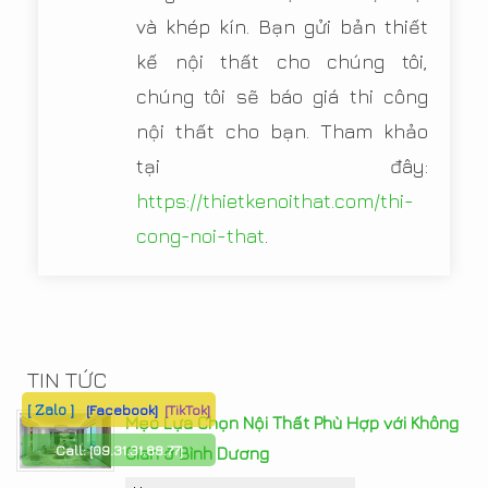
và khép kín. Bạn gửi bản thiết
kế nội thất cho chúng tôi,
chúng tôi sẽ báo giá thi công
nội thất cho bạn. Tham khảo
tại đây:
https://thietkenoithat.com/thi-
cong-noi-that
.
TIN TỨC
[ Zalo ]
[Facebook]
[TikTok]
Mẹo Lựa Chọn Nội Thất Phù Hợp với Không
Call:
[09.31.31.88.77]
Gian ở Bình Dương