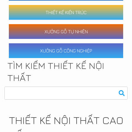
THIẾT KẾ KIẾN TRÚC
XƯỞNG GỖ TỰ NHIÊN
XƯỞNG GỖ CÔNG NGHIỆP
TÌM KIẾM THIẾT KẾ NỘI
THẤT
THIẾT KẾ NỘI THẤT CAO