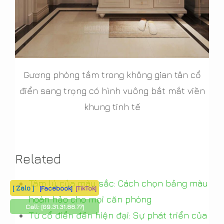
Gương phòng tắm trong không gian tân cổ
điển sang trọng có hình vuông bắt mắt viền
khung tinh tế
Related
Tâm lý của màu sắc: Cách chọn bảng màu
[ Zalo ]
[Facebook]
[TikTok]
hoàn hảo cho mọi căn phòng
Call:
[09.31.31.88.77]
Từ cổ điển đến hiện đại: Sự phát triển của