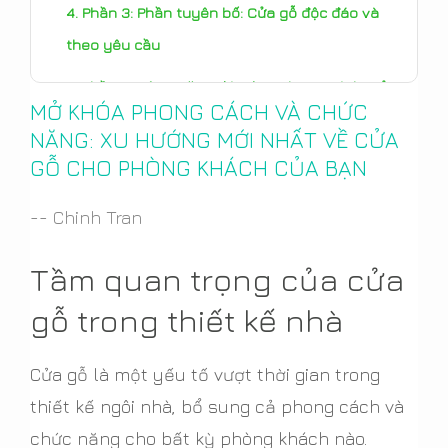
Phần 3: Phần tuyên bố: Cửa gỗ độc đáo và
theo yêu cầu
Phần 4: Công năng đáp ứng phong cách: Cửa
MỞ KHÓA PHONG CÁCH VÀ CHỨC
gỗ đa năng
NĂNG: XU HƯỚNG MỚI NHẤT VỀ CỬA
Phần 5: Giải pháp bền vững: Vật liệu cửa gỗ
GỖ CHO PHÒNG KHÁCH CỦA BẠN
thân thiện với môi trường
-- Chinh Tran
Kết luận: Lựa chọn cửa gỗ hoàn hảo cho
phòng khách
Tầm quan trọng của cửa
gỗ trong thiết kế nhà
Cửa gỗ là một yếu tố vượt thời gian trong
thiết kế ngôi nhà, bổ sung cả phong cách và
chức năng cho bất kỳ phòng khách nào.