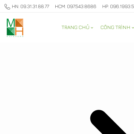
HN: 09.31.31.88.77
HCM: 097.543.8686
HP: 096.1993.
TRANG CHỦ
CÔNG TRÌNH
THAM KHẢO