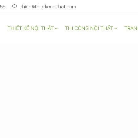
555
chinh@thietkenoithat.com
THIẾT KẾ NỘI THẤT
THI CÔNG NỘI THẤT
TRAN