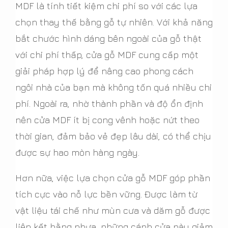
MDF là tính tiết kiệm chi phí so với các lựa
chọn thay thế bằng gỗ tự nhiên. Với khả năng
bắt chước hình dáng bên ngoài của gỗ thật
với chi phí thấp, cửa gỗ MDF cung cấp một
giải pháp hợp lý để nâng cao phong cách
ngôi nhà của bạn mà không tốn quá nhiều chi
phí. Ngoài ra, nhờ thành phần và độ ổn định
nên cửa MDF ít bị cong vênh hoặc nứt theo
thời gian, đảm bảo vẻ đẹp lâu dài, có thể chịu
được sự hao mòn hàng ngày.
Hơn nữa, việc lựa chọn cửa gỗ MDF góp phần
tích cực vào nỗ lực bền vững. Được làm từ
vật liệu tái chế như mùn cưa và dăm gỗ được
liên kết bằng nhựa, những cánh cửa này giảm