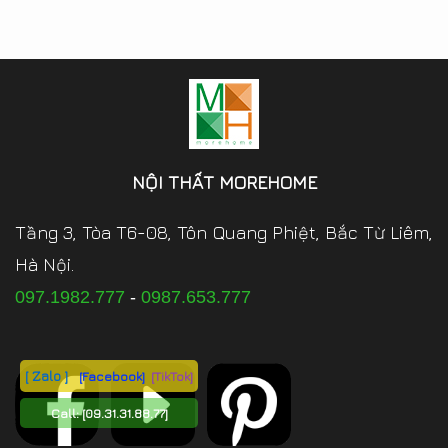
NỘI THẤT MOREHOME
Tầng 3, Tòa T6-08, Tôn Quang Phiệt, Bắc Từ Liêm,
Hà Nội.
097.1982.777
-
0987.653.777
[ Zalo ]
[Facebook]
[TikTok]
Call:
[09.31.31.88.77]