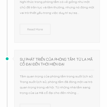
Nghi thức trong phòng tắm có vẻ giống như một
chủ đề trần tục và tầm thường, nhưng nó đóng một
vai trò thiết yếu trong việc duy trì sự sạ...
Read More
SỰ PHÁT TRIỂN CỦA PHÒNG TẮM: TỪ LA MÃ
CỔ ĐẠI ĐẾN THỜI HIỆN ĐẠI
Tầm quan trọng của phòng tắm trong suốt lịch sử.
Trong suốt lịch sử, phòng tắm đã đóng một vai trò
quan trọng trong xã hội. Từ những nhà tắm sang
trọng của La Mã cổ đại cho đến những ...