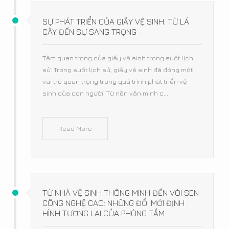
SỰ PHÁT TRIỂN CỦA GIẤY VỆ SINH: TỪ LÁ
CÂY ĐẾN SỰ SANG TRỌNG
Tầm quan trọng của giấy vệ sinh trong suốt lịch
sử. Trong suốt lịch sử, giấy vệ sinh đã đóng một
vai trò quan trọng trong quá trình phát triển vệ
sinh của con người. Từ nền văn minh c...
Read More
TỪ NHÀ VỆ SINH THÔNG MINH ĐẾN VÒI SEN
CÔNG NGHỆ CAO: NHỮNG ĐỔI MỚI ĐỊNH
HÌNH TƯƠNG LAI CỦA PHÒNG TẮM