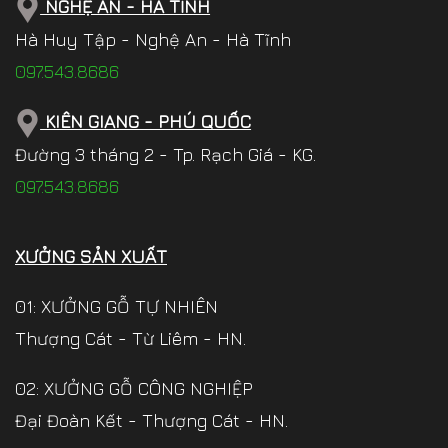
NGHỆ AN - HÀ TĨNH
Hà Huy Tập - Nghệ An - Hà Tĩnh
097.543.8686
KIÊN GIANG - PHÚ QUỐC
Đường 3 tháng 2 - Tp. Rạch Giá - KG.
097.543.8686
XƯỞNG SẢN XUẤT
01: XƯỞNG GỖ TỰ NHIÊN
Thượng Cát - Từ Liêm - HN.
02: XƯỞNG GỖ CÔNG NGHIỆP
Đại Đoàn Kết - Thượng Cát - HN.