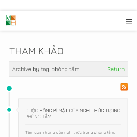
MOREHOME
/
TIN TỨC
/
THAM KHẢO
THAM KHẢO
Archive by tag:
phòng tắm
Return
CUỘC SỐNG BÍ MẬT CỦA NGHI THỨC TRONG
PHÒNG TẮM
Tầm quan trọng của nghi thức trong phòng tắm.