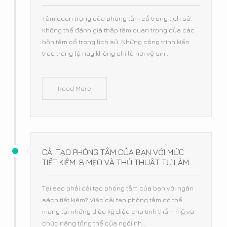
Tầm quan trọng của phòng tắm cổ trong lịch sử.
Không thể đánh giá thấp tầm quan trọng của các
bồn tắm cổ trong lịch sử. Những công trình kiến
trúc tráng lệ này không chỉ là nơi vệ sin...
Read More
CẢI TẠO PHÒNG TẮM CỦA BẠN VỚI MỨC
TIẾT KIỆM: 8 MẸO VÀ THỦ THUẬT TỰ LÀM
Tại sao phải cải tạo phòng tắm của bạn với ngân
sách tiết kiệm? Việc cải tạo phòng tắm có thể
mang lại những điều kỳ diệu cho tính thẩm mỹ và
chức năng tổng thể của ngôi nh...