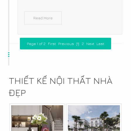
Read More
Page 1 of 2
First
Previous
[1]
2
Next
Last
THIẾT KẾ NỘI THẤT NHÀ
ĐẸP