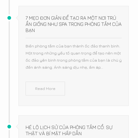
7 MẸO ĐƠN GIẢN ĐỂ TẠO RA MỘT NƠI TRÚ
ẨN GIỐNG NHƯ SPA TRONG PHÒNG TẮM CỦA
BẠN
Biến phòng tắm của bạn thành ốc đảo thanh bình.
Một trong những yếu tố quan trọng để tạo nên một
ốc đảo yên bình trong phòng tắm của bạn là chú ý
đến ánh sáng. Ánh sáng dịu nhẹ, ấm áp...
Read More
HÉ LỘ LỊCH SỬ CỦA PHÒNG TẮM CỔ: SỰ
THẬT VÀ BÍ MẬT HẤP DẪN