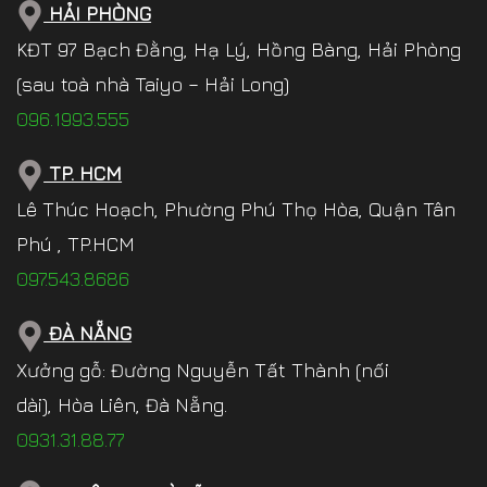
HẢI PHÒNG
KĐT 97 Bạch Đằng, Hạ Lý, Hồng Bàng, Hải Phòng
(sau toà nhà Taiyo – Hải Long)
096.1993.555
TP. HCM
Lê Thúc Hoạch, Phường Phú Thọ Hòa, Quận Tân
Phú , TP.HCM
097.543.8686
ĐÀ NẴNG
Xưởng gỗ: Đường Nguyễn Tất Thành (nối
dài), Hòa Liên, Đà Nẵng.
0931.31.88.77