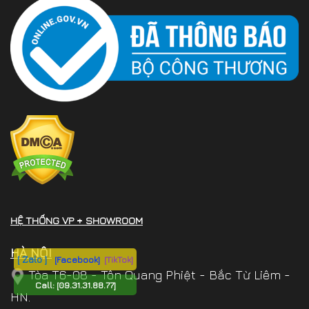
HỆ THỐNG VP + SHOWROOM
HÀ NỘI
[ Zalo ]
[Facebook]
[TikTok]
Tòa T6-08 - Tôn Quang Phiệt - Bắc Từ Liêm -
Call:
[09.31.31.88.77]
HN.