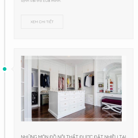
định vai trò của mình.
XEM CHI TIẾT
NHỮNG MÓN ĐỒ NỘI THẤT ĐƯỢC ĐẶT NHIỀU TẠI