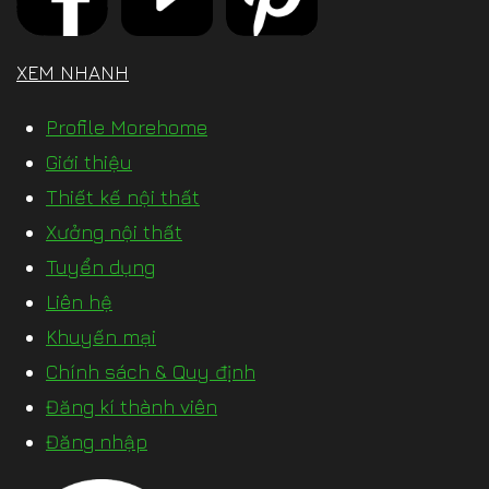
XEM NHANH
Profile Morehome
Giới thiệu
Thiết kế nội thất
Xưởng nội thất
Tuyển dụng
Liên hệ
Khuyến mại
Chính sách & Quy định
Đăng kí thành viên
Đăng nhập