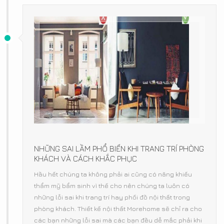
NHỮNG SAI LẦM PHỔ BIẾN KHI TRANG TRÍ PHÒNG
KHÁCH VÀ CÁCH KHẮC PHỤC
Hầu hết chúng ta không phải ai cũng có năng khiếu
thẩm mỹ bẩm sinh vì thế cho nên chúng ta luôn có
những lỗi sai khi trang trí hay phối đồ nội thất trong
phòng khách. Thiết kế nội thất Morehome sẽ chỉ ra cho
các bạn những lỗi sai mà các bạn đều dễ mắc phải khi