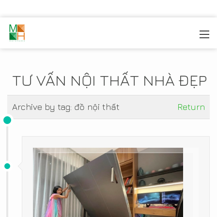
MOREHOME
/
TIN TỨC
TƯ VẤN NỘI THẤT NHÀ ĐẸP
Archive by tag:
đồ nội thất
Return