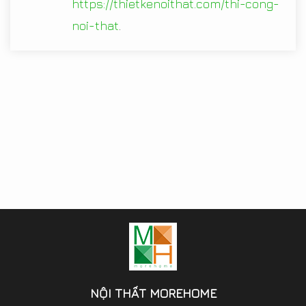
https://thietkenoithat.com/thi-cong-
noi-that
.
NỘI THẤT MOREHOME