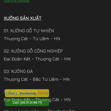
097.543.8686
XƯỞNG SẢN XUẤT
01: XƯỞNG GỖ TỰ NHIÊN
Thượng Cát - Từ Liêm - HN.
02: XƯỞNG GỖ CÔNG NGHIỆP
Đại Đoàn Kết - Thượng Cát - HN.
03: XƯỞNG ĐÁ
Thượng Cát - Bắc Từ Liêm - HN.
04: XƯỞNG SOFA
[ Zalo ]
[Facebook]
[TikTok]
Đại Đoàn Kết - Thượng Cát - HN.
Call:
[09.31.31.88.77]