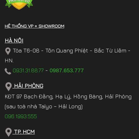
HỆ THỐNG VP + SHOWROOM
HÀ NỘI
Tòa T6-08 - Tôn Quang Phiệt - Bắc Từ Liêm -
HN.
0931.31.88.77
-
0987.653.777
HẢI PHÒNG
KĐT 97 Bạch Đằng, Hạ Lý, Hồng Bàng, Hải Phòng
(sau toà nhà Taiyo – Hải Long)
096.1993.555
TP. HCM