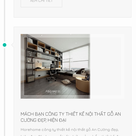
XEM CHI TIẾT
MÁCH BẠN CÔNG TY THIẾT KẾ NỘI THẤT GỖ AN
CƯỜNG ĐẸP, HIỆN ĐẠI
Morehome công ty thiết kế nội thất gỗ An Cường đẹp,