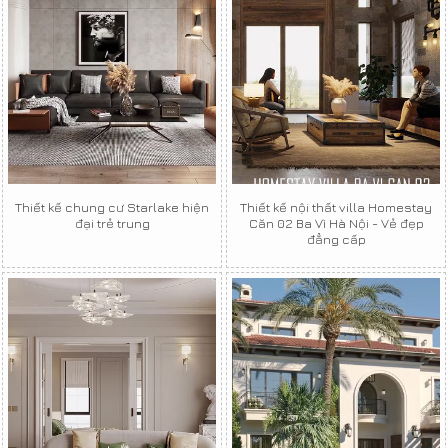
Thiết kế chung cư Starlake hiện
Thiết kế nội thất villa Homestay
đại trẻ trung
Căn 02 Ba Vì Hà Nội - Vẻ đẹp
đẳng cấp