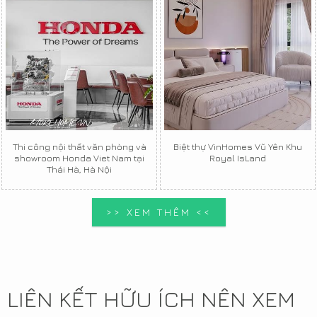
Thi công nội thất văn phòng và
Biệt thự VinHomes Vũ Yên Khu
showroom Honda Viet Nam tại
Royal IsLand
Thái Hà, Hà Nội
>> XEM THÊM <<
LIÊN KẾT HỮU ÍCH NÊN XEM