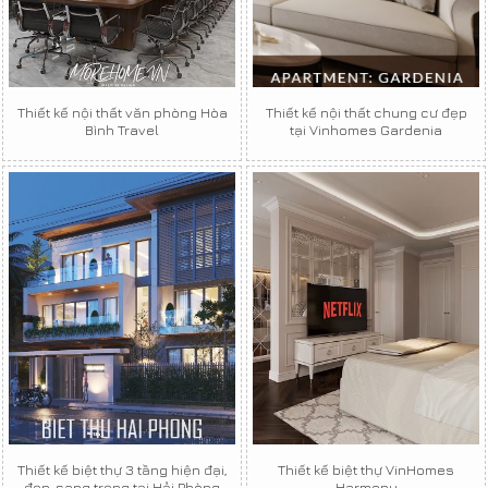
Thiết kế nội thất văn phòng Hòa
Thiết kế nội thất chung cư đẹp
Bình Travel
tại Vinhomes Gardenia
Thiết kế biệt thự 3 tầng hiện đại,
Thiết kế biệt thự VinHomes
đẹp, sang trọng tại Hải Phòng
Harmony