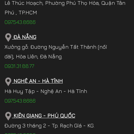
Lê Thúc Hoạch, Phường Phú Thọ Hòa, Quận Tân
Phú , TP.HCM
097.543.8686
ĐÀ NẴNG
Xưởng gỗ: Đường Nguyễn Tất Thành (nối
dài), Hòa Liên, Đà Nẵng.
0931.31.88.77
NGHỆ AN - HÀ TĨNH
Hà Huy Tập - Nghệ An - Hà Tĩnh
097.543.8686
KIÊN GIANG - PHÚ QUỐC
Đường 3 tháng 2 - Tp. Rạch Giá - KG.