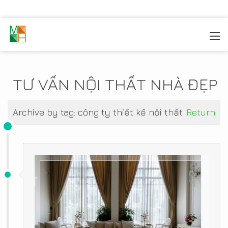
MOREHOME
/
TIN TỨC
TƯ VẤN NỘI THẤT NHÀ ĐẸP
Archive by tag:
công ty thiết kế nội thất
Return