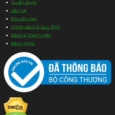
Tuyển dụng
Liên hệ
Khuyến mại
Chính sách & Quy định
Đăng kí thành viên
Đăng nhập