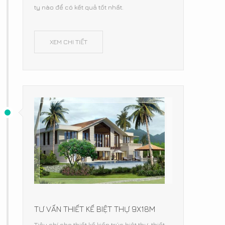
ty nào để có kết quả tốt nhất.
XEM CHI TIẾT
TƯ VẤN THIẾT KẾ BIỆT THỰ 9X18M
Tiêu chí cho thiết kế kiến trúc biệt thự, thiết