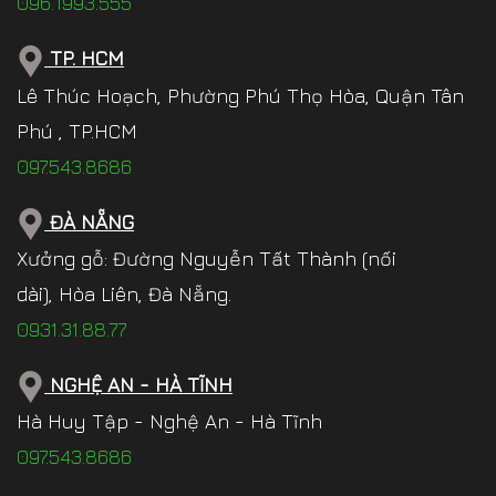
096.1993.555
TP. HCM
Lê Thúc Hoạch, Phường Phú Thọ Hòa, Quận Tân
Phú , TP.HCM
097.543.8686
ĐÀ NẴNG
Xưởng gỗ: Đường Nguyễn Tất Thành (nối
dài), Hòa Liên, Đà Nẵng.
0931.31.88.77
NGHỆ AN - HÀ TĨNH
Hà Huy Tập - Nghệ An - Hà Tĩnh
097.543.8686