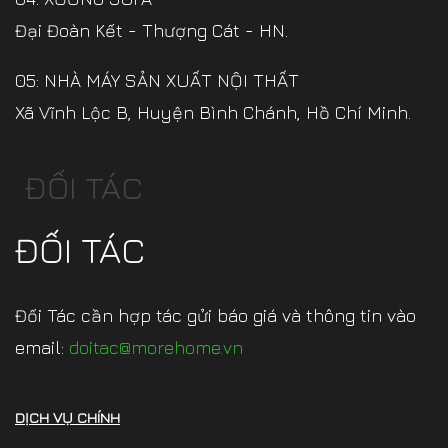
Đại Đoàn Kết - Thượng Cát - HN.
05: NHÀ MÁY SẢN XUẤT NỘI THẤT
Xã Vĩnh Lộc B, Huyện Bình Chánh, Hồ Chí Minh.
ĐỐI TÁC
ĐỐI TÁC
Đối Tác cần hợp tác gửi báo giá và thông tin vào
email:
doitac@morehome.vn
DỊCH VỤ CHÍNH