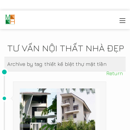
MOREHOME
/
TIN TỨC
TƯ VẤN NỘI THẤT NHÀ ĐẸP
Archive by tag:
thiết kế biệt thự mặt tiền
Return