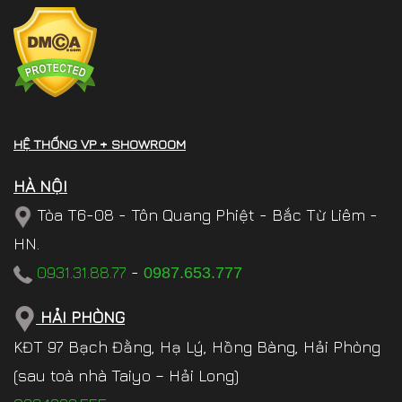
HỆ THỐNG VP + SHOWROOM
HÀ NỘI
Tòa T6-08 - Tôn Quang Phiệt - Bắc Từ Liêm -
HN.
0931.31.88.77
-
0987.653.777
HẢI PHÒNG
KĐT 97 Bạch Đằng, Hạ Lý, Hồng Bàng, Hải Phòng
(sau toà nhà Taiyo – Hải Long)