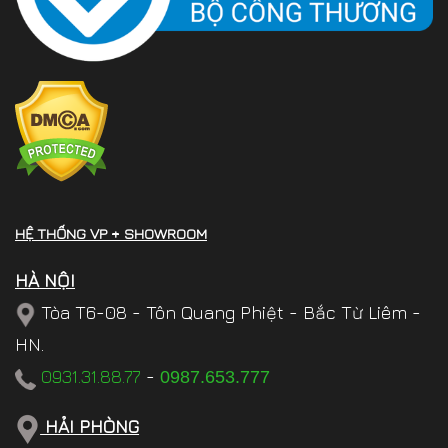
HỆ THỐNG VP + SHOWROOM
HÀ NỘI
Tòa T6-08 - Tôn Quang Phiệt - Bắc Từ Liêm -
HN.
0931.31.88.77
-
0987.653.777
HẢI PHÒNG