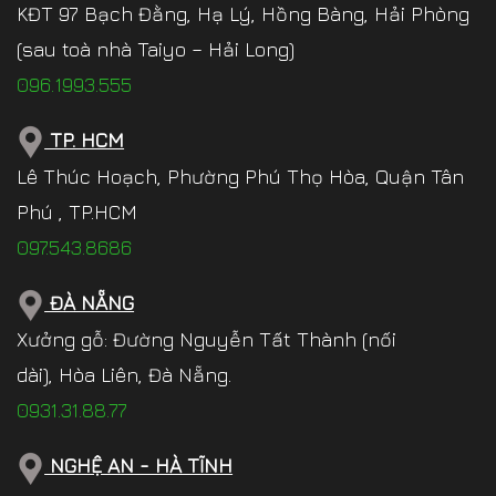
KĐT 97 Bạch Đằng, Hạ Lý, Hồng Bàng, Hải Phòng
(sau toà nhà Taiyo – Hải Long)
096.1993.555
TP. HCM
Lê Thúc Hoạch, Phường Phú Thọ Hòa, Quận Tân
Phú , TP.HCM
097.543.8686
ĐÀ NẴNG
Xưởng gỗ: Đường Nguyễn Tất Thành (nối
dài), Hòa Liên, Đà Nẵng.
0931.31.88.77
NGHỆ AN - HÀ TĨNH