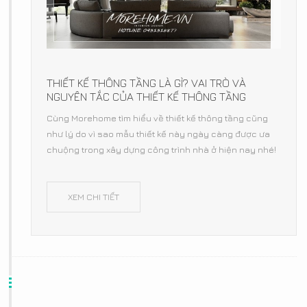
THIẾT KẾ THÔNG TẦNG LÀ GÌ? VAI TRÒ VÀ
NGUYÊN TẮC CỦA THIẾT KẾ THÔNG TẦNG
Cùng Morehome tìm hiểu về thiết kế thông tầng cũng
như lý do vì sao mẫu thiết kế này ngày càng được ưa
chuộng trong xây dựng công trình nhà ở hiện nay nhé!
XEM CHI TIẾT