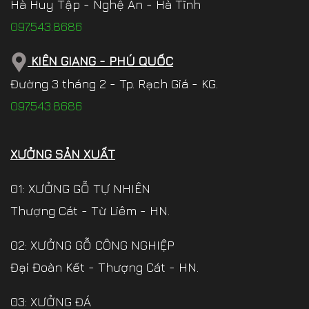
Hà Huy Tập - Nghệ An - Hà Tĩnh
097.543.8686
KIÊN GIANG - PHÚ QUỐC
Đường 3 tháng 2 - Tp. Rạch Giá - KG.
097.543.8686
XƯỞNG SẢN XUẤT
01: XƯỞNG GỖ TỰ NHIÊN
Thượng Cát - Từ Liêm - HN.
02: XƯỞNG GỖ CÔNG NGHIỆP
Đại Đoàn Kết - Thượng Cát - HN.
03: XƯỞNG ĐÁ