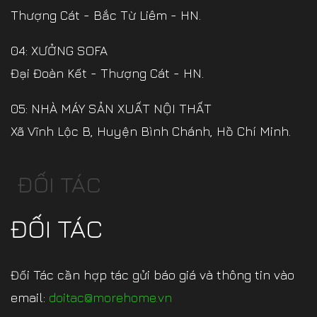
Thượng Cát - Bắc Từ Liêm - HN.
04: XƯỞNG SOFA
Đại Đoàn Kết - Thượng Cát - HN.
05: NHÀ MÁY SẢN XUẤT NỘI THẤT
Xã Vĩnh Lộc B, Huyện Bình Chánh, Hồ Chí Minh.
ĐỐI TÁC
ĐỐI TÁC
Đối Tác cần hợp tác gửi báo giá và thông tin vào
email:
doitac@morehome.vn