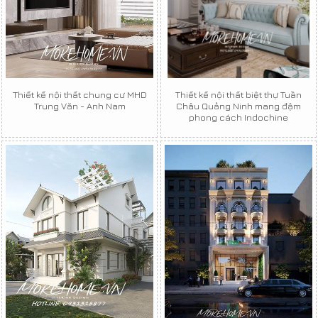
Thiết kế nội thất chung cư MHD
Thiết kế nội thất biệt thự Tuần
Trung Văn - Anh Nam
Châu Quảng Ninh mang đậm
phong cách Indochine