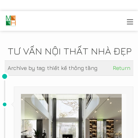
MOREHOME
/
TIN TỨC
TƯ VẤN NỘI THẤT NHÀ ĐẸP
Archive by tag:
thiết kế thông tầng
Return