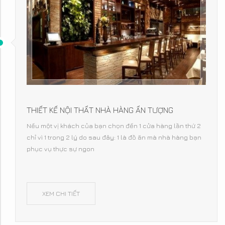
THIẾT KẾ NỘI THẤT NHÀ HÀNG ẤN TƯỢNG
Nếu một vị khách của bạn chọn đến 1 cửa hàng lần thứ 2
chỉ vì 1 trong 2 lý do sau đây: 1 là đồ ăn mà nhà hàng bạn
phục vụ thực sự ngon
XEM CHI TIẾT