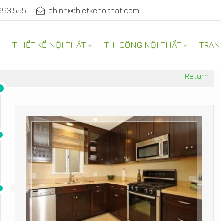
993.555
chinh@thietkenoithat.com
THIẾT KẾ NỘI THẤT
THI CÔNG NỘI THẤT
TRAN
Return