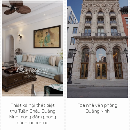
Thiết kế nội thất biệt
Tòa nhà văn phòng
thự Tuần Châu Quảng
Quảng Ninh
Ninh mang đậm phong
cách Indochine