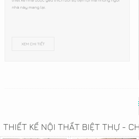
thiết kế nhà được yêu thích bởi sự tiện lợi mà những ngôi
nhà này mang lại.
XEM CHI TIẾT
THIẾT KẾ NỘI THẤT BIỆT THỰ - 